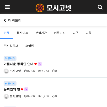
디렉토리
전체
웹사이트
부설기관
커뮤니티
교구
교육
위키및정보
소셜망
커뮤니티
아름다운 동학인 연대
모시고넷
07-06
6,263
0
커뮤니티
동학인의 방
모시고넷
07-06
5,206
0