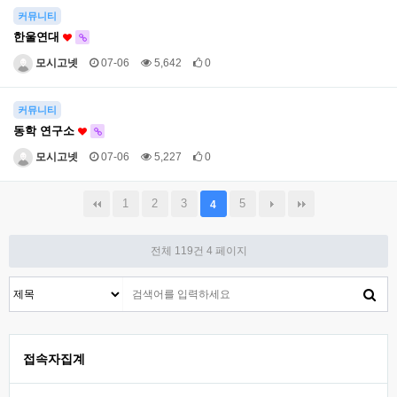
커뮤니티
한울연대
모시고넷
07-06
5,642
0
커뮤니티
동학 연구소
모시고넷
07-06
5,227
0
1
2
3
5
4
전체 119건
4 페이지
접속자집계