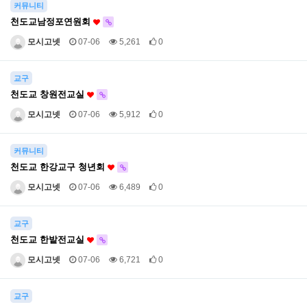
커뮤니티
천도교남정포연원회
모시고넷
07-06
5,261
0
교구
천도교 창원전교실
모시고넷
07-06
5,912
0
커뮤니티
천도교 한강교구 청년회
모시고넷
07-06
6,489
0
교구
천도교 한밭전교실
모시고넷
07-06
6,721
0
교구