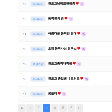
천도교남정포연원회
63
커뮤니티
동학인의 방
62
커뮤니티
아름다운 동학인 연대
61
커뮤니티
오암 동학사상 연구소
60
커뮤니티
천도교종학대학원
59
부설기관
천도교 중일변 네크워크
58
커뮤니티
궁을패
57
커뮤니티
1
2
4
5
6
3