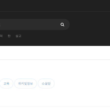
덕
한
설교
교육
위키및정보
소셜망