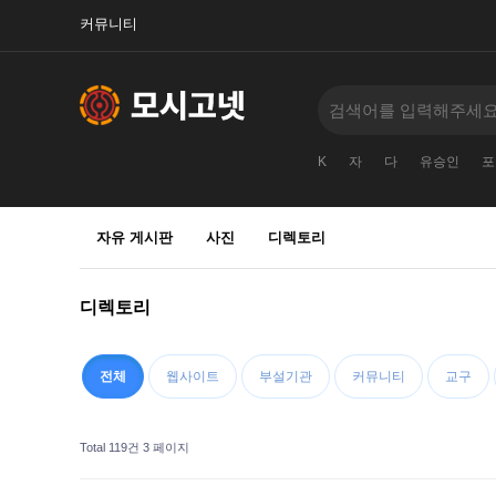
커뮤니티
K
자
다
유승인
포
자유 게시판
사진
디렉토리
디렉토리
전체
웹사이트
부설기관
커뮤니티
교구
Total 119건
3 페이지