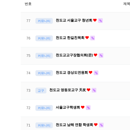
번호
제
천도교 서울교구 청년회
77
커뮤니티
천도교 한길친목회
76
커뮤니티
천도교교구장협의회(준)
75
커뮤니티
천도교 경상도연원회
74
커뮤니티
천도교 영등포교구 天友
73
교구
서울교구학생회
72
커뮤니티
천도교 남해 연합 학생회
71
커뮤니티