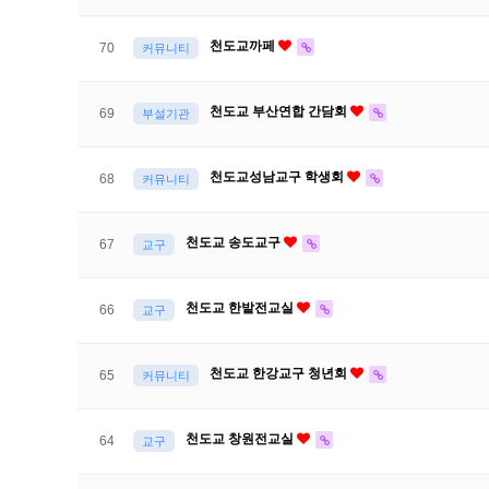
천도교까페
70
커뮤니티
천도교 부산연합 간담회
69
부설기관
천도교성남교구 학생회
68
커뮤니티
천도교 송도교구
67
교구
천도교 한밭전교실
66
교구
천도교 한강교구 청년회
65
커뮤니티
천도교 창원전교실
64
교구