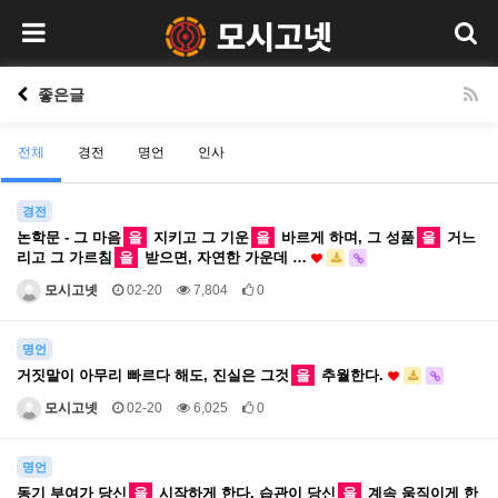
좋은글
전체
경전
명언
인사
경전
논학문 - 그 마음
을
지키고 그 기운
을
바르게 하며, 그 성품
을
거느
리고 그 가르침
을
받으면, 자연한 가운데 …
모시고넷
02-20
7,804
0
명언
거짓말이 아무리 빠르다 해도, 진실은 그것
을
추월한다.
모시고넷
02-20
6,025
0
명언
동기 부여가 당신
을
시작하게 한다. 습관이 당신
을
계속 움직이게 한