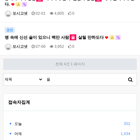
다.
모시고넷
02-01
4,805
0
경전
병 속에 신선 술이 있으니 백만 사람
을
살릴 만하도다
모시고넷
07-06
3,952
0
전체 4건
1 페이지
접속자집계
오늘
352
어제
1,434