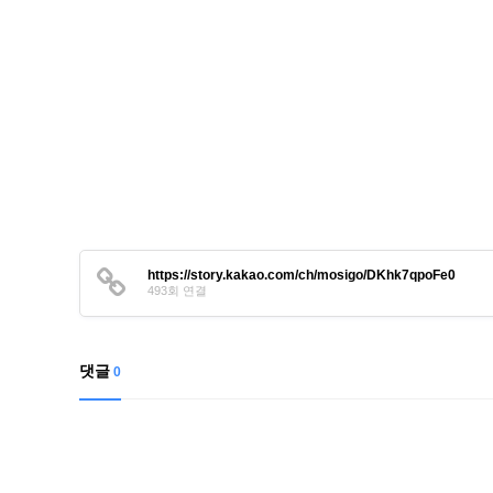
https://story.kakao.com/ch/mosigo/DKhk7qpoFe0
493회 연결
댓글
0