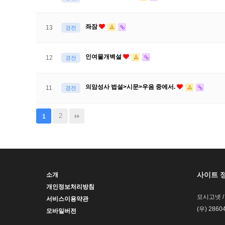
좌잠
13
경전
인여물개벽설
12
경전
의암성사 법설>시문>우음 중에서.
11
경전
2
1
사이트 
소개
개인정보처리방침
모시고넷 
서비스이용약관
(우) 28
모바일버전