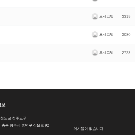
모시고넷
3319
모시고넷
3080
모시고넷
2723
정보
/ 천도교 청주교구
604 충북 청주시 흥덕구 신율로 92
게시물이 없습니다.