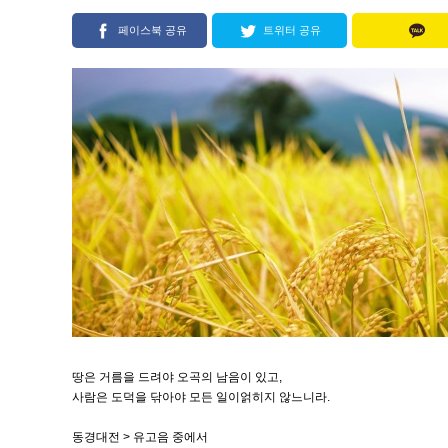
페이스북 공유
트위터 공유
땅은 거름을 드려야 오곡의 남음이 있고,
사람은 도덕을 닦아야 모든 일이얽히지 않느니라.
동경대전 > 유고음 중에서