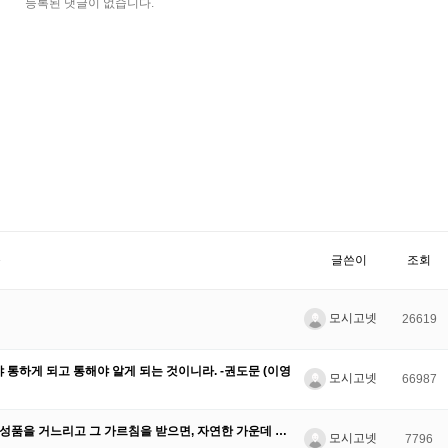
등록된 댓글이 없습니다.
목
글쓴이
조회
모시고넷
26619
통하게 되고 통해야 알게 되는 것이니라. -권도문 (이영
모시고넷
66987
그 성품을 거느리고 그 가르침을 받으면, 자연한 가운데 …
모시고넷
7796