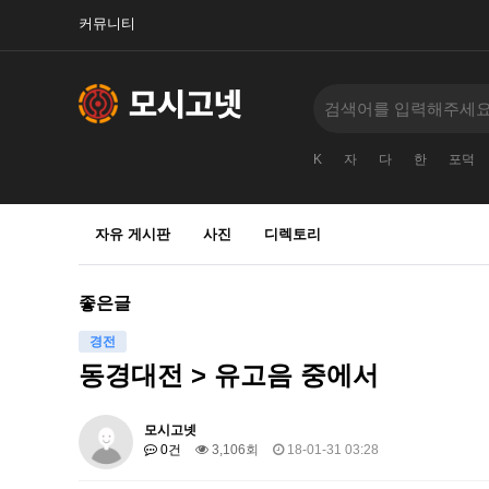
커뮤니티
K
자
다
한
포덕
자유 게시판
사진
디렉토리
좋은글
경전
동경대전 > 유고음 중에서
모시고넷
0건
3,106회
18-01-31 03:28