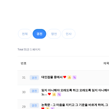
전체
경전
명언
인사
Total 31건
1 페이지
번호
제
대인접물 중에서
31
경전
잊지 아니해야 오래도록 하고 오래도록 잊지 아니해야 
경전
30
노…
논학문 - 그 마음을 지키고 그 기운을 바르게 하며, 
경전
29