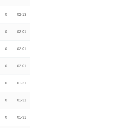
0
02-13
0
02-01
0
02-01
0
02-01
0
01-31
0
01-31
0
01-31