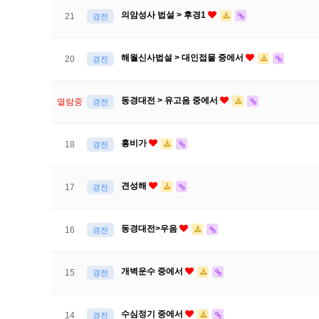
의암성사 법설 > 후경1
21
경전
해월신사법설 > 대인접물 중에서
20
경전
동경대전 > 유고음 중에서
열람중
경전
흥비가
18
경전
견성해
17
경전
동경대전>우음
16
경전
개벽운수 중에서
15
경전
수심정기 중에서
14
경전