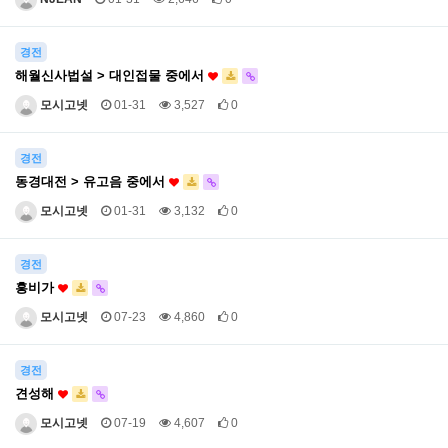
경전
해월신사법설 > 대인접물 중에서
모시고넷
01-31
3,527
0
경전
동경대전 > 유고음 중에서
모시고넷
01-31
3,132
0
경전
흥비가
모시고넷
07-23
4,860
0
경전
견성해
모시고넷
07-19
4,607
0