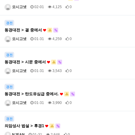
모시고넷
02-01
4,125
0
경전
동경대전 > 결 중에서
모시고넷
01-31
4,259
0
경전
동경대전 > 시문 중에서
모시고넷
01-31
3,543
0
경전
동경대전 > 탄도유심급 중에서.
모시고넷
01-31
3,990
0
경전
의암성사 법설 > 후경1
NJEAN
01-31
2,646
0