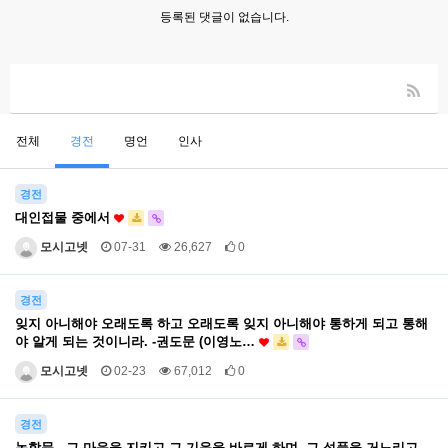
등록된 댓글이 없습니다.
전체
경전
명언
인사
경전
대인접물 중에서
모시고넷
07-31
26,627
0
경전
잊지 아니해야 오래도록 하고 오래도록 잊지 아니해야 통하게 되고 통해
야 알게 되는 것이니라. -권도문 (이영노…
모시고넷
02-23
67,012
0
경전
논학문 - 그 마음을 지키고 그 기운을 바르게 하며, 그 성품을 거느리고