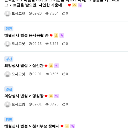
그 가르침을 받으면, 자연한 가운데 …
모시고넷
02-20
7,804
0
경전
해월신사 법설 용시용활 중
모시고넷
02-13
3,757
0
경전
의암성사 법설 > 삼신관
모시고넷
02-01
3,505
0
경전
의암성사 법설 > 명심장
모시고넷
02-01
3,425
0
경전
해월신사 법설 > 천지부모 중에서