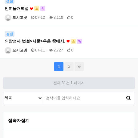
경전
인여물개벽설
모시고넷
07-12
3,110
0
경전
의암성사 법설>시문>우음 중에서.
모시고넷
07-11
2,727
0
2
1
전체 31건
1 페이지
접속자집계