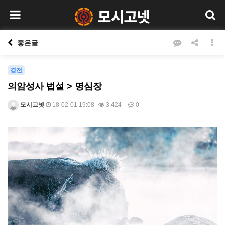
좋은글
경전
의암성사 법설 > 명심장
모시고넷
18-02-01 19:08
3,424
0
본문