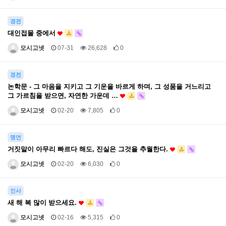
경전
대인접물 중에서
모시고넷
07-31
26,628
0
경전
논학문 - 그 마음을 지키고 그 기운을 바르게 하며, 그 성품을 거느리고
그 가르침을 받으면, 자연한 가운데 …
모시고넷
02-20
7,805
0
명언
거짓말이 아무리 빠르다 해도, 진실은 그것을 추월한다.
모시고넷
02-20
6,030
0
인사
새 해 복 많이 받으세요.
모시고넷
02-16
5,315
0