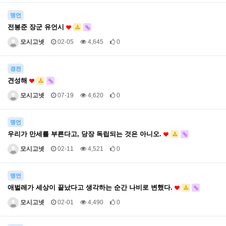
명언
전봉준 장군 유언시
모시고넷
02-05
4,645
0
경전
견성해
모시고넷
07-19
4,620
0
명언
우리가 만세를 부른다고, 당장 독립되는 것은 아니오.
모시고넷
02-11
4,521
0
명언
애벌레가 세상이 끝났다고 생각하는 순간 나비로 변했다.
모시고넷
02-01
4,490
0