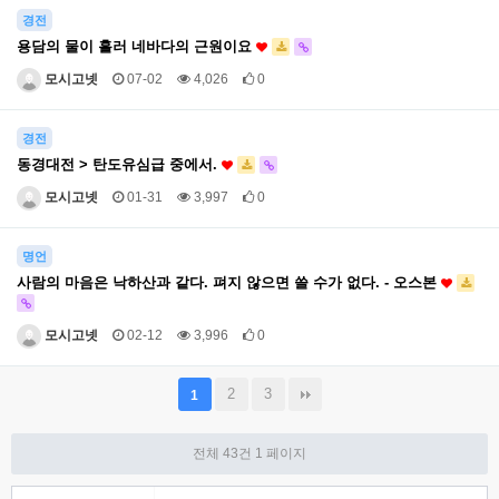
경전
용담의 물이 흘러 네바다의 근원이요
모시고넷
07-02
4,026
0
경전
동경대전 > 탄도유심급 중에서.
모시고넷
01-31
3,997
0
명언
사람의 마음은 낙하산과 같다. 펴지 않으면 쓸 수가 없다. - 오스본
모시고넷
02-12
3,996
0
2
3
1
전체 43건
1 페이지