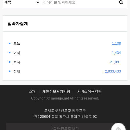
접속자집계
오늘
1,138
어제
1,434
최대
21,091
전체
2,833,433
소개
개인정보처리방침
서비스이용약관
Copyright ©
mosigo.net
All rights reserved.
모시고넷 / 천도교 청구교구
(우) 28604 충북 청주시 흥덕구 신율로 92
PC 버전으로 보기