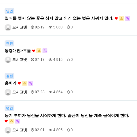
명언
열매를 맺지 않는 꽃은 심지 말고 의리 없는 벗은 사귀지 말라.
모시고넷
02-19
5,060
0
경전
동경대전>우음
모시고넷
07-17
4,915
0
경전
흥비가
모시고넷
07-23
4,864
0
명언
동기 부여가 당신을 시작하게 한다. 습관이 당신을 계속 움직이게 한다.
모시고넷
02-01
4,805
0