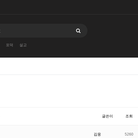
포덕
설교
목
글쓴이
조회
김웅
5260