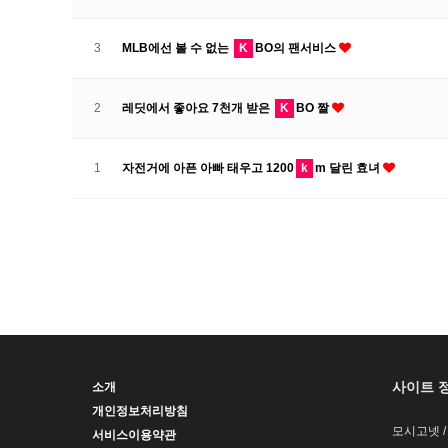
3
MLB에선 볼 수 없는
K
BO의 팬서비스
2
레딧에서 좋아요 7천개 받은
K
BO 짤
1
자전거에 아픈 아빠 태우고 1200
k
m 달린 효녀
사이트 
소개
개인정보처리방침
모시고넷 
서비스이용약관