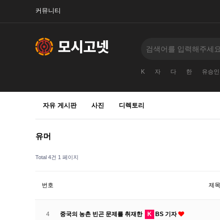
커뮤니티
K
자
다
한
유승인
자유 게시판
사진
디렉토리
유머
Total 4건
1 페이지
번호
제
4
중국의 농촌 빈곤 문제를 취재한
K
BS 기자