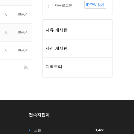
ID/PW 찾기
자동로그인
0
06-04
자유 게시판
0
06-04
사진 게시판
0
06-04
디렉토리
접속자집계
오늘
1,422