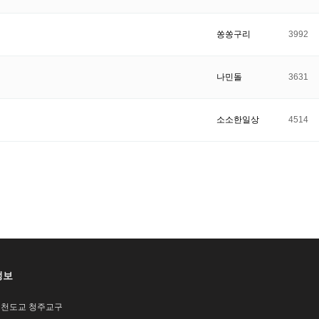
쏭쏭구리
3992
나민돌
3631
소소한일상
4514
정보
/ 천도교 청주교구