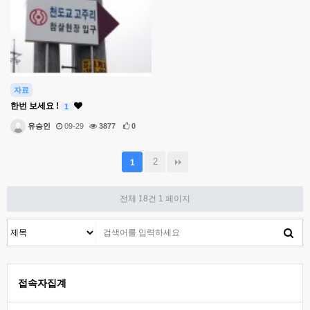
자료
한번 보세요 !
1
유승인
09-29
3877
0
2
1
전체 18건
1 페이지
접속자집계