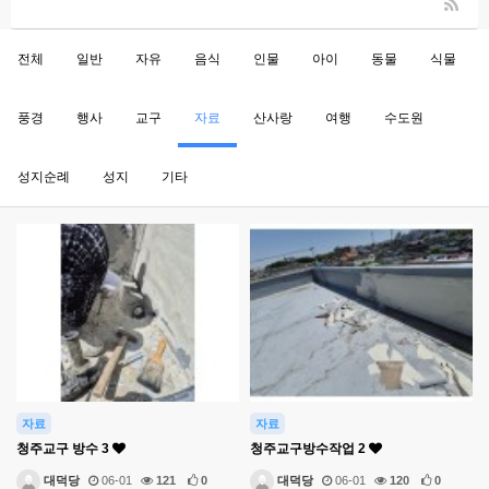
전체
일반
자유
음식
인물
아이
동물
식물
풍경
행사
교구
자료
산사랑
여행
수도원
성지순례
성지
기타
자료
자료
청주교구 방수 3
청주교구방수작업 2
대덕당
06-01
121
0
대덕당
06-01
120
0