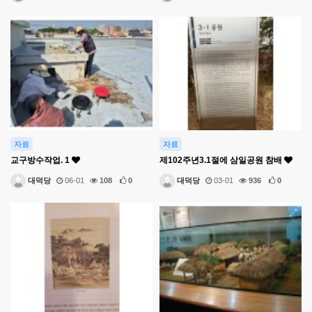
자료
자료
교구방수작업. 1
제102주년3.1절에 삼일공원 참배
대덕당
06-01
108
0
대덕당
03-01
936
0