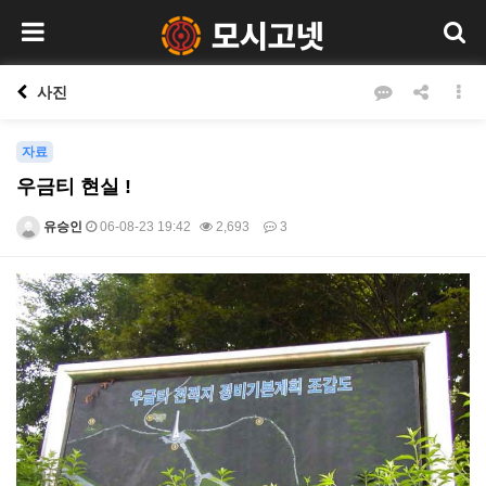
사진
자료
우금티 현실 !
유승인
06-08-23 19:42
2,693
3
본문