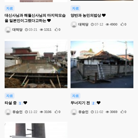
자료
자료
대신사님과 해월신사님의 마지막모습
양반과 농민의밥상
을 일본인이그렸다고하는
대덕당
07-12
4900
0
대덕당
03-21
1311
0
자료
자료
타설 중
무너지기 전
1
2
유승인
11-22
3106
0
유승인
11-02
3069
0