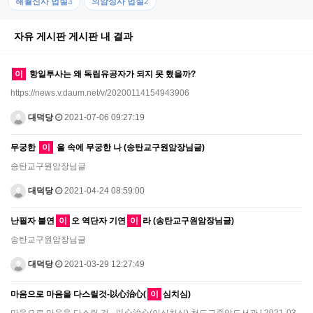
해월신사 법설
3
의암성사 법설
2
자유 게시판 게시판 내 결과
이
항일투사는 왜 독립유공자가 되지 못 했을까?
https://news.v.daum.net/v/20200114154943906
대덕당
2021-07-06 09:27:19
무궁한
이
울 속에 무궁한 나 (송탄교구원암장님글)
송탄교구원암장님글
대덕당
2021-04-24 08:59:00
난필자 불연
이
오 역단자 기연
이
라 (송탄교구원암장님글)
송탄교구원암장님글
대덕당
2021-03-29 12:27:49
마음으로 마음을 다스릴것-以心治心(
이
심치심)
마음으로 마음을 다스릴 것 - 以心治心(이심치심) 천도교중앙도서관 | 2021-03-