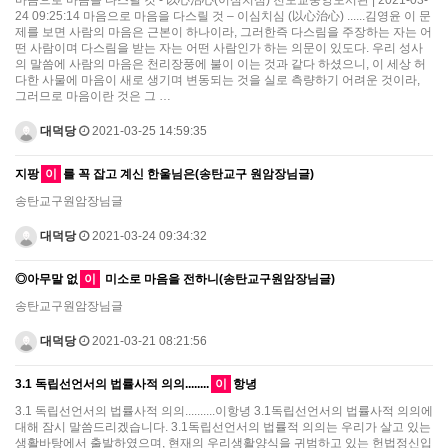
24 09:25:14 마음으로 마음을 다스릴 것 – 이심치심 (以心治心) ......김영윤 이 문
제를 보면 사람의 마음은 근본이 하나이라, 그러한즉 다스림을 주장하는 자는 어
떤 사람이며 다스림을 받는 자는 어떤 사람인가 하는 의문이 있도다. 우리 성사
의 말씀에 사람의 마음은 천리장풍에 불이 이는 것과 같다 하셨으니, 이 세상 허
다한 사물에 마음이 새로 생기며 변동되는 것을 실로 측량하기 어려운 것이라,
그러므로 마음이란 것은 그 …
대덕당
2021-03-25 14:59:35
지팡
이
를 꼭 잡고 계신 한울님은(송탄교구 원암장님글)
송탄교구원암장님글
대덕당
2021-03-24 09:34:32
◎아무말 없
이
미소로 마음을 전하니(송탄교구원암장님글)
송탄교구원암장님글
대덕당
2021-03-21 08:21:56
3.1 독립선언서의 법률사적 의의........
이
항녕
3.1 독립선언서의 법률사적 의의..........이항녕 3.1독립선언서의 법률사적 의의에
대해 잠시 말씀드리겠습니다. 3.1독립선언서의 법률적 의의는 우리가 살고 있는
생활바탕에서 출발하였으며, 현재의 우리생활양식을 귀범하고 있는 헌법정신입