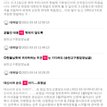
니다. 이 3.1정신은 현재 우리나라의 헌법에 기본정신이며 건국정신이라 하겠습
니다. 1947년 제정된 대한민국 헌법의 전문에 볼 것 같으면, 3.1운동으로 대한민
국을 건립하여 세계에 선포한 위대한 독립정신....이런 말이 있고, 1962년 5차로
개정된 헌법에는 '3…
대덕당
2021-03-18 12:50:15
공들인 대원
이
헛되지 않도록
송탄교구원암장님글
대덕당
2021-03-15 11:49:13
◎한울님뜻에 귀의하려는 두견
이
는 기다려도 (송탄교구원암장님글)
송탄교구원암장님글
대덕당
2021-03-14 10:26:25
대신사의 순도
이
야기.....표영삼
대신사의 순도 이야기' ......표 영삼 천도교중앙도서관 | 2021-03-10 09:42:20 대
신사의 순도이야기............표영삼 -머리말 정부로부터 1864년 1월6일에 대신사
와 이내겸을 인계받은 경상감사 서헌순은 1월20일부터 신문에 들어갔다. 상주
목사 조영화, 지례현감 정기화, 산청현감 이기재 등 3명을 명사관으로 선임하였
다, 상주목사 조영화는 상주 도남서원에서 동학 배척운동을 시작할 때 관여한 관