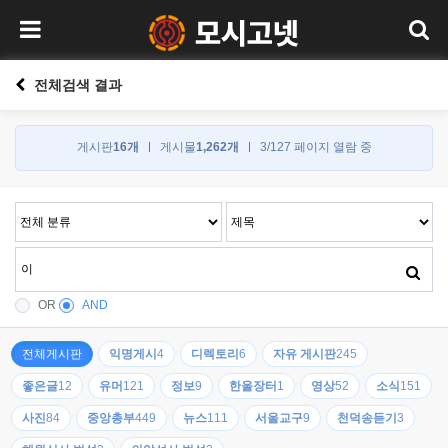
전체검색 결과
게시판
16개
게시물
1,262개
3/127 페이지 열람 중
OR
AND
전체게시판
익명게시
4
디렉토리
6
자유 게시판
245
좋은글
12
유머
121
정보
9
한울장터
1
영상
52
소식
151
사진
84
중앙총부
449
뉴스
111
서울교구
9
천덕송듣기
3