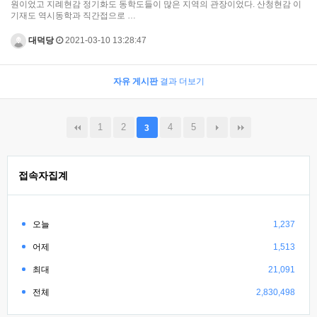
원이었고 지례현감 정기화도 동학도들이 많은 지역의 관장이었다. 산청현감 이
기재도 역시동학과 직간접으로 …
대덕당
2021-03-10 13:28:47
자유 게시판
결과 더보기
1
2
4
5
3
접속자집계
오늘
1,237
어제
1,513
최대
21,091
전체
2,830,498