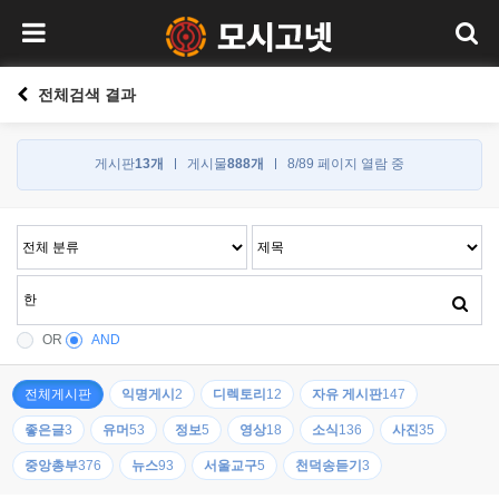
전체검색 결과
게시판
13개
게시물
888개
8/89 페이지 열람 중
OR
AND
전체게시판
익명게시
2
디렉토리
12
자유 게시판
147
좋은글
3
유머
53
정보
5
영상
18
소식
136
사진
35
중앙총부
376
뉴스
93
서울교구
5
천덕송듣기
3