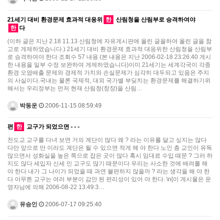
21세기 대비 환경문제 효과적 대응위
한
산림청을 산림부로 승격하여야
한
다
(이하 글은 지난 2.18 11.13 산림청에 자유게시판에 올린 글을하여 올린 글을 참
고로 게제하였습니다.) 21세기 대비 환경문제 효과적 대응위한 산림청을 산림부
로 승격하여야 한다 조회수 57 내용 (본 내용은 지난 2006-02-18 23:26:40 게시
한 내용을 일부 수정 보완하여 게제하였습니다)이미 21세기는 세계각국이 각종
환경 오염배출 문제와 경제적 가치와 손실문제가 심각히 대두되고 있음은 주지
의 사실이다.국내는 물론 국제적, 대외 국가별 부딪치는 환경문제를 해결하기위
해서는 우리정부는 먼저 현재 산림청(창장)을 산림…
박동운
2006-11-15 08:59:49
편
한
교구가 되었으면 - - -
천도교 교구를 다녀 보면 거의 계단이 많다 왜 ? 라는 이유를 달고 싶지는 않다
다만 앞으로 만 이라도 계단은 될 수 있으면 적게 해 야 한다 노인 층 교인이 유독
많으면서 성화실을 높은 쪽으로 잡은 곳이 많다 혹시 임대료 수입 때문 ? 그러 하
지도 않다 세입자 신세 인 교구도 많기 때문이다 우리는 사소한 것에 배려를 해
야 한다 내가 그 나이가 되었을 때 과연 불편하지 않을까 ? 라는 생각을 해 야 한
다 아무튼 교구는 여러 부분이 감안 된 편리성이 있어 야 한다. \n[이 게시물은 운
영자님에 의해 2006-08-22 13:49:3…
유승인
2006-07-17 09:25:40