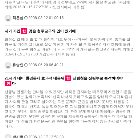
서는 학교 다닐때 동학에 대한것이 전부네요.\n\n[이 게시물은 최고관리자님에
의해 2016-01-15 17:27:38 가입인사에서 이동 됨]
최은섭
2008-03-12 01:00:16
내가 가입
한
것은 청주교구와 연이 있기에
화장실 갈 때 외출 할 때 표정이 다르 듯이 - - -마음이 오락 가락 없이 홈피를 잘
방문 할 예정임그러므로 살살 야단 쳐 야 자주 볼 수 있음관리자의 호통에 도망
가는 것에 능숙 함참고 바랍니다 ㅎㅎㅎ\n\n[이 게시물은 최고관리자님에 의해 2
016-01-15 17:27:38 가입인사에서 이동 됨]
유승인
2006-06-20 06:40:21
21세기 대비 환경문제 효과적 대응위
한
산림청을 산림부로 승격하여야
한
다
선생님 언젠가는 만나뵐 수 있겠지만 아직은 천지라는 대우주의 자연한 기운을
만날수 있는 참회가 부족하여 선뜩 나서지 못하고 있음을 양해해 주시기 바랍니
다.사회와 환경 그리고 살아가는 모든 문제가 근원을 밝히지 못하면 해결될 수
없듯이 저 역시 천지의 녹을 먹으면서도 그 보답에 하나도 가깝게 다가서지 못하
고 갚지 못하니 오직 송구할 따름입니다. 환경 문제 역시 내 마음에서 밝음이란
근원을 밝히지 못하면 궁극적인 문제를 치유하지 못하듯이 아직은 더 수련을 해
야합니다. 섣불리 환경운동이란 측면을 향하여 다듬어지지 않는 자세로 나아가
다가…
박시현
2006-12-17 12:58:30