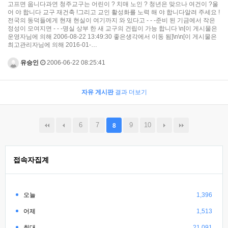
고프면 웁니다과연 청주교구는 어린이 ? 치매 노인 ? 청년은 맞으나 여건이 ?울
어 야 합니다 교구 재건축 !그리고 교인 활성화를 노력 해 야 합니다알려 주세요 !
전국의 동덕들에게 현재 현실이 여기까지 와 있다고 - - -준비 된 기금에서 작은
정성이 모여지면 - - -명실 상부 한 새 교구의 건립이 가능 합니다 \n[이 게시물은
운영자님에 의해 2006-08-22 13:49:30 좋은생각에서 이동 됨]\n\n[이 게시물은
최고관리자님에 의해 2016-01-…
유승인
2006-06-22 08:25:41
자유 게시판
결과 더보기
6
7
9
10
8
접속자집계
오늘
1,396
어제
1,513
최대
21,091