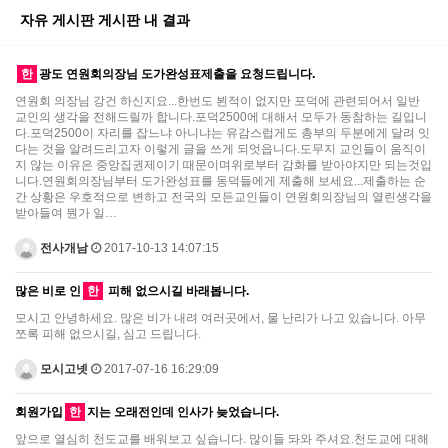
자유 게시판 게시판 내 결과
한
광도 연원회의장님 도가완성표제출을 요청드립니다.
연원회 의장님 강건 하신지요...한번도 뵌적이 없지만 포덕에 관련되어서 일반
교인의 생각을 전해드릴까 합니다.포덕2500에 대해서 모두가 동참하는 길입니
다.포덕2500이 자리를 잡느냐 아니냐는 유감스럽게도 총부의 두분에게 달려 잇
다는 것을 알려드리고자 이렇게 글을 쓰게 되엇읍니다.도무지 교인들이 움직이
지 않는 이유은 중앙집권제이기 때문이며위로부터 감화를 받아야지만 되는것입
니다.연원회의장님부터 도가완성표를 동덕들에게 제출해 보세요...제출하는 순
간 상황은 우호적으로 변하고 전국의 모든교인들이 연원회의장님의 열린생각을
받아들여 뭔가 일…
전사개남
2017-10-13 14:07:15
많은 비로 인
한
피해 없으시길 바래봅니다.
모시고 안녕하세요. 많은 비가 내려 여러곳에서, 물 난리가 나고 있습니다. 아무
쪼록 피해 없으시길, 심고 드립니다.
모시고넷
2017-07-16 16:29:09
회원가입
한
지는 오래전인데 인사가 늦었습니다.
앞으로 열심히 천도교를 배워보고 싶습니다. 많이들 돠와 주셔요.천도교에 대해