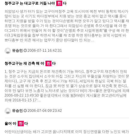
청주교구 는 대교구로 거듭 나야
한
다
의암성사 생가 터가 있는 교구이며청주 교육 도시이며 예전 부터 동학의 역사가
많이 있는 곳 이기도 하다정부에서 지원 받는 것은 종교 색이 없고 역사를 중시
하면그 지원을 받을 수가 있는 것이다손병희 하면 모두가 알고 있다그 역사를 재
조명 하는 것으로 몰아 가 야 한다그래서 의암성사 손병희 추모사업을 해 야 한
다그러기 위해서 만들어 져 야 할 것이"손병희 추모 사업위원회"를 구성 해 야 한
다3.1독립운동을 첨부 하면서 역사를 재 조명 하면 된다총부는 포덕 사업에 바
쁘다총부 만 의존 해서는 업무가 중단 된다얼마 안 되는…
유승인
2006-07-11 16:42:31
청주교구는 재 건축 해 야
한
다
1, 청주 교구는 지금의 돈으로 재건축이 가능 하다1, 청주교구의 재건축이 안되
는 것은 소수의 집단에서 소수의 아집 그리고 자신의 우월성을 자랑하는 것이 문
제이다1, 교구 재 건축 후 전교 역시 가능 하다1, 세입자의 현실도 극복 하는 절
차를 선 실행 해 야 한다1, 짐금 못 하면 또 물가 상승으로 절대 재건축 못 한다1,
이유 만 달다 보면 노총각 노처녀로 남는 것이다 \n[이 게시물은 운영자님에 의해
2006-08-22 13:49:30 좋은생각에서 이동 됨]\n\n[이 게시물은 최고관리자님에
의해 2016-01-15 17:…
유승인
2006-07-04 09:23:42
울어 야
한
다
어린이(신생아)는 배가 고프면 웁니다치매로 이미 정신연령을 다한 노인도 배가