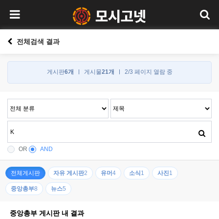
전체검색 결과
게시판
6개
게시물
21개
2/3 페이지 열람 중
OR
AND
전체게시판
자유 게시판
2
유머
4
소식
1
사진
1
중앙총부
8
뉴스
5
중앙총부 게시판 내 결과