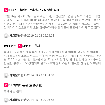
K
BS1 <도올아인 오방간다> 7회 방송 링크
* 2월 16일 제 7회 , '우리는 자주민이다, 독립선언서' 편을 공유하오니 참고바랍
니다.링크 → https://goo.gl/LS8Qd3‘도올아인 오방간다’는 매주 토요일 오후 8시
에 방송되며3.1운동과 대한민국임시정부 수립 100주년 특별 기획으로 만들어
진 버라이티쇼로철학자 도올 김용옥과 배우 유아인이 출연해 화제가 되고 있다.
사회문화관
2019-02-18 16:19:14
2014 광주
K
CRP 정기총회
성원보고 / 개회선언 참석자 소개 / 인사말 / 회순채택 회의록 낭독(전차 회의록)
감사 보고 / 사업보고 천도교 一佈 이 우 원 선도사 의안심의 1) 새 상임대표 인준
건. 2) 2014년 사업 및 예산 심의 건. 3) 분과위원회 및 감사 선정의 건. 4) 기타 안
건 신임 광주 KCRP 상임대표 원효사 주지 현지 스님의 인삿말 전 상임대표님께
감사…
사회문화관
2014-03-29 14:54:00
K
BS 기지의 눈물 (동영상 펌)
중간 세모 클릭
사회문화관
2014-05-16 00:06:58