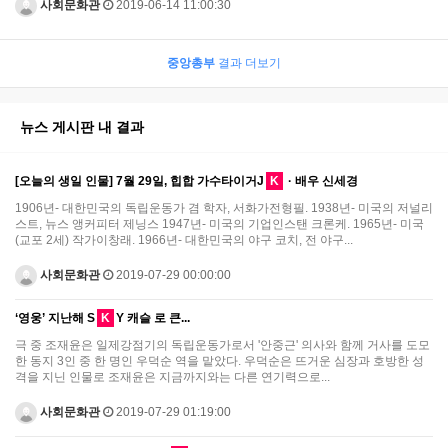
사회문화관
2019-06-14 11:00:30
중앙총부
결과 더보기
뉴스 게시판 내 결과
[오늘의 생일 인물] 7월 29일, 힙합 가수타이거J
K
· 배우 신세경
1906년- 대한민국의 독립운동가 겸 학자, 서화가전형필. 1938년- 미국의 저널리
스트, 뉴스 앵커피터 제닝스 1947년- 미국의 기업인스탠 크론케. 1965년- 미국
(교포 2세) 작가이창래. 1966년- 대한민국의 야구 코치, 전 야구...
사회문화관
2019-07-29 00:00:00
‘영웅’ 지난해 S
K
Y 캐슬 로 큰...
극 중 조재윤은 일제강점기의 독립운동가로서 '안중근' 의사와 함께 거사를 도모
한 동지 3인 중 한 명인 우덕순 역을 맡았다. 우덕순은 뜨거운 심장과 호방한 성
격을 지닌 인물로 조재윤은 지금까지와는 다른 연기력으로...
사회문화관
2019-07-29 01:19:00