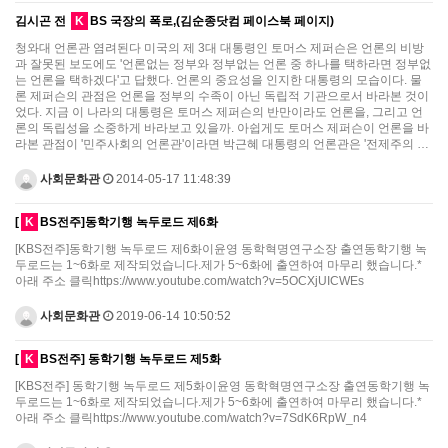
김시곤 전
K
BS 국장의 폭로,(김순종닷컴 페이스북 페이지)
청와대 언론관 염려된다 미국의 제 3대 대통령인 토머스 제퍼슨은 언론의 비방
과 잘못된 보도에도 '언론없는 정부와 정부없는 언론 중 하나를 택하라면 정부없
는 언론을 택하겠다'고 답했다. 언론의 중요성을 인지한 대통령의 모습이다. 물
론 제퍼슨의 관점은 언론을 정부의 수족이 아닌 독립적 기관으로서 바라본 것이
었다. 지금 이 나라의 대통령은 토머스 제퍼슨의 반만이라도 언론을, 그리고 언
론의 독립성을 소중하게 바라보고 있을까. 아쉽게도 토머스 제퍼슨이 언론을 바
라본 관점이 '민주사회의 언론관'이라면 박근혜 대통령의 언론관은 '전제주의 …
사회문화관
2014-05-17 11:48:39
[
K
BS전주]동학기행 녹두로드 제6화
[KBS전주]동학기행 녹두로드 제6화이윤영 동학혁명연구소장 출연동학기행 녹
두로드는 1~6화로 제작되었습니다.제가 5~6화에 출연하여 마무리 했습니다.*
아래 주소 클릭https://www.youtube.com/watch?v=5OCXjUICWEs
사회문화관
2019-06-14 10:50:52
[
K
BS전주] 동학기행 녹두로드 제5화
[KBS전주] 동학기행 녹두로드 제5화이윤영 동학혁명연구소장 출연동학기행 녹
두로드는 1~6화로 제작되었습니다.제가 5~6화에 출연하여 마무리 했습니다.*
아래 주소 클릭https://www.youtube.com/watch?v=7SdK6RpW_n4