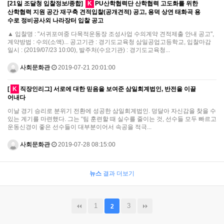
[21일 조달청 입찰정보/종합]
K
PU산학협력단 산학협력 고도화를 위한
산학협력 지원 공간 재구축 견적입찰(공개견적) 공고, 용덕 상연 태화곡 용
수로 정비공사외 나라장터 입찰 공고
▲ 입찰명 : "서귀포여중 다목적운동장 조성사업 수의계약 견적제출 안내 공고",
계약방법 : 수의(소액)... 공고기관 : 경기도교육청 삼일공업고등학교, 입찰마감
일시 : (2019/07/23 10:00), 발주처(수요기관) : 경기도교육청...
사회문화관
2019-07-21 20:01:00
[
K
직장인리그] 서로에 대한 믿음을 보여준 삼일회계법인, 반전을 이끌
어내다
이날 경기 승리로 분위기 전환에 성공한 삼일회계법인. 덩달아 자신감을 찾을 수
있는 계기를 마련했다. 그는 “팀 훈련할 때 실수를 줄이는 것, 선수들 모두 빠르고
운동신경이 좋은 선수들이 대부분이어서 속공을 적극...
사회문화관
2019-07-28 08:15:00
뉴스
결과 더보기
1
3
2