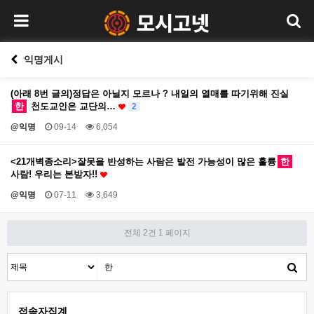
익명게시
(아래 8번 글의)정답은 아닐지 모르나 ? 내일의 열매를 따기위해 진실
한
천도교인은 교단의…
2
@익명
09-14
6,054
<21개벽종소리>잘못을 반성하는 사람은 발전 가능성이 많은 훌륭
한
사람! 우리는 본받자!!
@익명
07-11
3,649
전체 2건
1 페이지
접속자집계