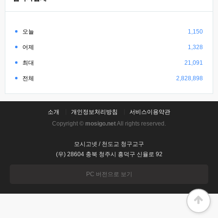
오늘
1,150
어제
1,328
최대
21,091
전체
2,828,898
소개
개인정보처리방침
서비스이용약관
Copyright ©
mosigo.net
All rights reserved.
모시고넷 / 천도교 청구교구
(우) 28604 충북 청주시 흥덕구 신율로 92
PC 버전으로 보기