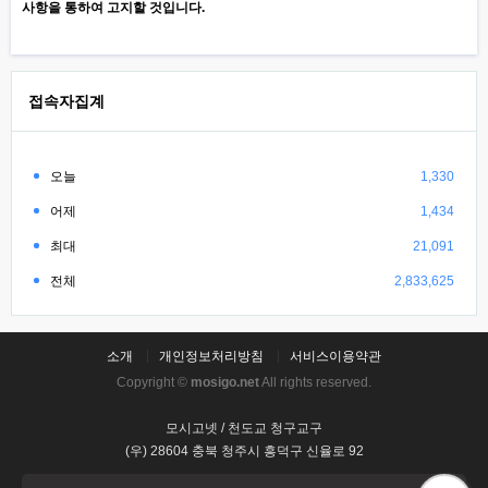
사항을 통하여 고지할 것입니다.
접속자집계
오늘
1,330
어제
1,434
최대
21,091
전체
2,833,625
소개
개인정보처리방침
서비스이용약관
Copyright ©
mosigo.net
All rights reserved.
모시고넷 / 천도교 청구교구
(우) 28604 충북 청주시 흥덕구 신율로 92