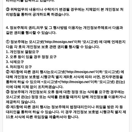
리하는지를 감독하고 있습니다.
③ 위탁업무의 내용이나 수탁자가 변경될 경우에는 지체없이 본 개인정보 처
리방침을 통하여 공개하도록 하겠습니다.
4. 정보주체의 권리,의무 및 그 행사방법 이용자는 개인정보주체로서 다음과
같은 권리를 행사할 수 있습니다.
① 정보주체는 모시고넷(‘
http://mosigo.net
’이하 ‘모시고넷) 에 대해 언제든지
다음 각 호의 개인정보 보호 관련 권리를 행사할 수 있습니다.
1. 개인정보 열람요구
2. 오류 등이 있을 경우 정정 요구
3. 삭제요구
4. 처리정지 요구
② 제1항에 따른 권리 행사는모시고넷(‘
http://mosigo.net
’이하 ‘모시고넷) 에
대해 개인정보 보호법 시행규칙 별지 제8호 서식에 따라 서면, 전자우편등을
통하여 하실 수 있으며 <모시고넷>(‘
http://mosigo.net
’이하 ‘모시고넷) 은(는)
이에 대해 지체 없이 조치하겠습니다.
③ 정보주체가 개인정보의 오류 등에 대한 정정 또는 삭제를 요구한 경우에는
모시고넷 은(는) 정정 또는 삭제를 완료할 때까지 당해 개인정보를 이용하거나
제공하지 않습니다.
④ 제1항에 따른 권리 행사는 정보주체의 법정대리인이나 위임을 받은 자 등
대리인을 통하여 하실 수 있습니다. 이 경우 개인정보 보호법 시행규칙 별지 제
11호 서식에 따른 위임장을 제출하셔야 합니다.