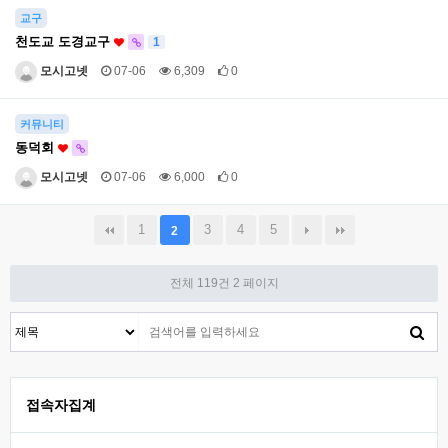
교구
천도교 도경교구
1
모시고넷
07-06
6,309
0
커뮤니티
동덕회
모시고넷
07-06
6,000
0
1
3
4
5
2
전체 119건
2 페이지
접속자집계