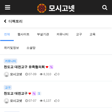
디렉토리
전체
웹사이트
부설기관
커뮤니티
교구
교육
위키및정보
소셜망
커뮤니티
천도교 대전교구 유족협의회
모시고넷
07-09
8,310
0
교구
천도교 대전교구
1
모시고넷
07-07
6,137
0