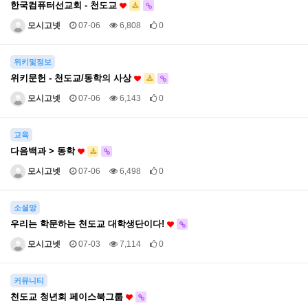
한국컴퓨터선교회 - 천도교
모시고넷
07-06
6,808
0
위키및정보
위키문헌 - 천도교/동학의 사상
모시고넷
07-06
6,143
0
교육
다음백과 > 동학
모시고넷
07-06
6,498
0
소셜망
우리는 학문하는 천도교 대학생단이다!
모시고넷
07-03
7,114
0
커뮤니티
천도교 청년회 페이스북그룹