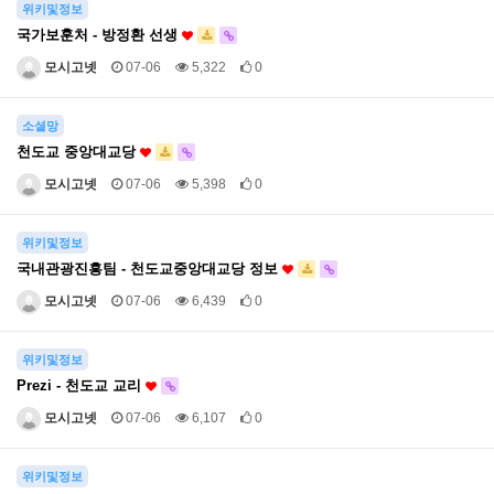
위키및정보
국가보훈처 - 방정환 선생
모시고넷
07-06
5,322
0
소셜망
천도교 중앙대교당
모시고넷
07-06
5,398
0
위키및정보
국내관광진흥팀 - 천도교중앙대교당 정보
모시고넷
07-06
6,439
0
위키및정보
Prezi - 천도교 교리
모시고넷
07-06
6,107
0
위키및정보