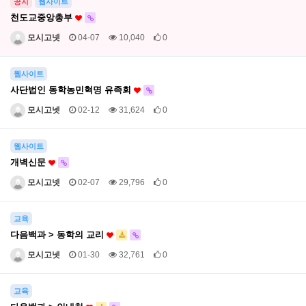
공지
웹사이트
천도교중앙총부
모시고넷
04-07
10,040
0
웹사이트
사단법인 동학농민혁명 유족회
모시고넷
02-12
31,624
0
웹사이트
개벽신문
모시고넷
02-07
29,796
0
교육
다음백과 > 동학의 교리
모시고넷
01-30
32,761
0
교육