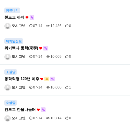
커뮤니티
천도교 까페
모시고넷
07-14
12,486
0
위키및정보
위키백과 동학(東學)
모시고넷
07-14
10,009
0
소셜망
동학혁명 120년 이후
모시고넷
07-14
10,600
1
소셜망
천도교 한울나눔터
모시고넷
07-14
10,714
0