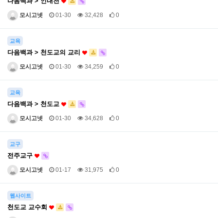
다음백과 > 인내천
모시고넷
01-30
32,428
0
교육
다음백과 > 천도교의 교리
모시고넷
01-30
34,259
0
교육
다음백과 > 천도교
모시고넷
01-30
34,628
0
교구
전주교구
모시고넷
01-17
31,975
0
웹사이트
천도교 교수회