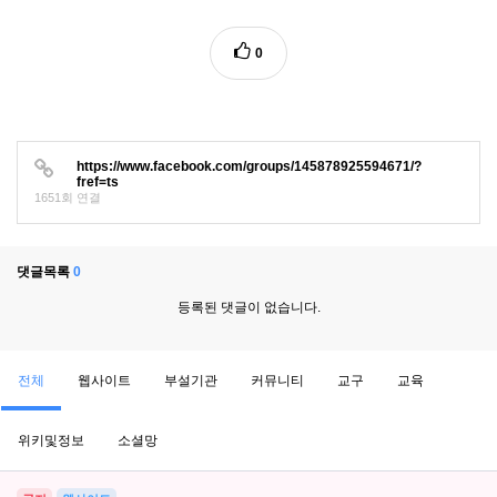
0
https://www.facebook.com/groups/145878925594671/?
fref=ts
1651회 연결
댓글목록
0
등록된 댓글이 없습니다.
전체
웹사이트
부설기관
커뮤니티
교구
교육
위키및정보
소셜망