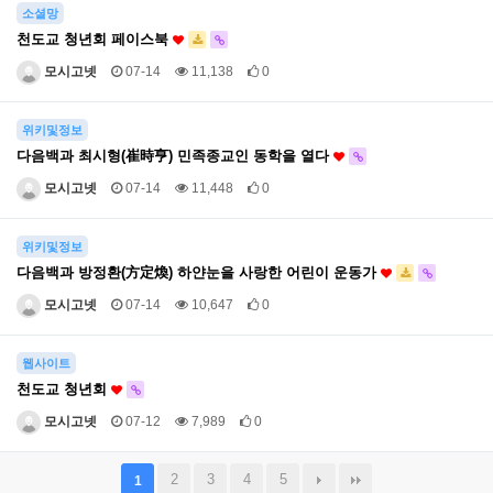
소셜망
천도교 청년회 페이스북
모시고넷
07-14
11,138
0
위키및정보
다음백과 최시형(崔時亨) 민족종교인 동학을 열다
모시고넷
07-14
11,448
0
위키및정보
다음백과 방정환(方定煥) 하얀눈을 사랑한 어린이 운동가
모시고넷
07-14
10,647
0
웹사이트
천도교 청년회
모시고넷
07-12
7,989
0
2
3
4
5
1