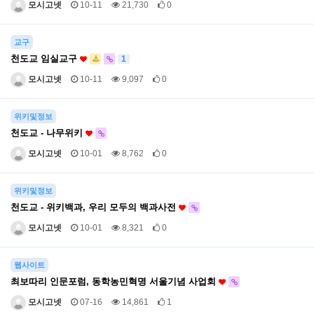
모시고넷
10-11
21,730
0
교구
천도교 임실교구
1
모시고넷
10-11
9,097
0
위키및정보
천도교 - 나무위키
모시고넷
10-01
8,762
0
위키및정보
천도교 - 위키백과, 우리 모두의 백과사전
모시고넷
10-01
8,321
0
웹사이트
최보따리 인문포럼, 동학농민혁명 서울기념 사업회
모시고넷
07-16
14,861
1