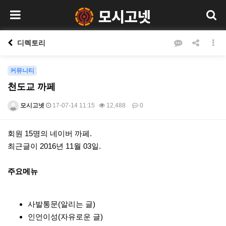
디렉토리
커뮤니티
천도교 까페
모시고넷
17-07-14 11:15
12,488
0
본문
회원 15명의 네이버 까페.
최근글이 2016년 11월 03일.
주요메뉴
사발통문(알리는 글)
인언이성(자유로운 글)