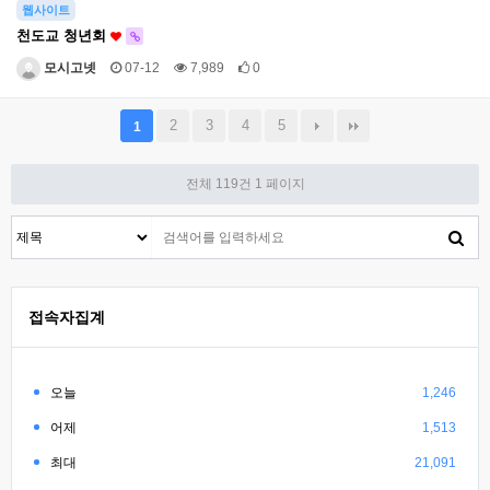
웹사이트
천도교 청년회
모시고넷
07-12
7,989
0
2
3
4
5
1
전체 119건
1 페이지
접속자집계
오늘
1,246
어제
1,513
최대
21,091