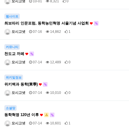
모시고넷
10-01
8,321
0
웹사이트
최보따리 인문포럼, 동학농민혁명 서울기념 사업회
모시고넷
07-16
14,862
1
커뮤니티
천도교 까페
모시고넷
07-14
12,489
0
위키및정보
위키백과 동학(東學)
모시고넷
07-14
10,010
0
소셜망
동학혁명 120년 이후
모시고넷
07-14
10,601
1