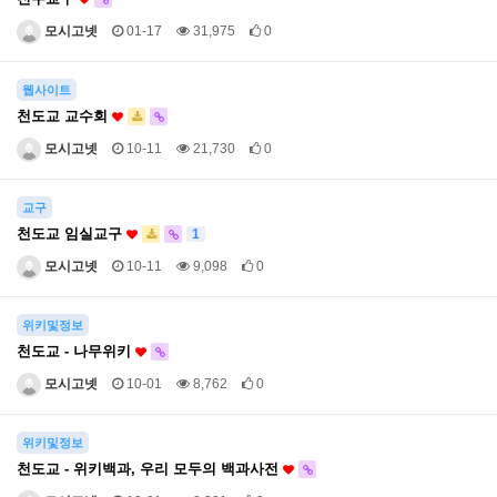
모시고넷
01-17
31,975
0
웹사이트
천도교 교수회
모시고넷
10-11
21,730
0
교구
천도교 임실교구
1
모시고넷
10-11
9,098
0
위키및정보
천도교 - 나무위키
모시고넷
10-01
8,762
0
위키및정보
천도교 - 위키백과, 우리 모두의 백과사전