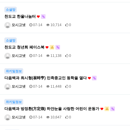
소셜망
천도교 한울나눔터
모시고넷
07-14
10,714
0
소셜망
천도교 청년회 페이스북
모시고넷
07-14
11,138
0
위키및정보
다음백과 최시형(崔時亨) 민족종교인 동학을 열다
모시고넷
07-14
11,448
0
위키및정보
다음백과 방정환(方定煥) 하얀눈을 사랑한 어린이 운동가
모시고넷
07-14
10,647
0