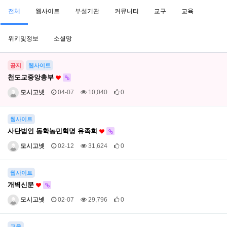
전체
웹사이트
부설기관
커뮤니티
교구
교육
위키및정보
소셜망
공지
웹사이트
천도교중앙총부
모시고넷
04-07
10,040
0
웹사이트
사단법인 동학농민혁명 유족회
모시고넷
02-12
31,624
0
웹사이트
개벽신문
모시고넷
02-07
29,796
0
교육