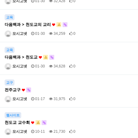
모시고넷
01-30
32,428
0
교육
다음백과 > 천도교의 교리
모시고넷
01-30
34,259
0
교육
다음백과 > 천도교
모시고넷
01-30
34,628
0
교구
전주교구
모시고넷
01-17
31,975
0
웹사이트
천도교 교수회
모시고넷
10-11
21,730
0