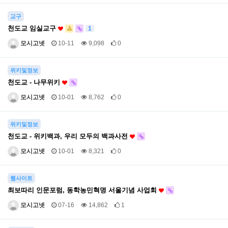
교구
천도교 임실교구
1
모시고넷
10-11
9,098
0
위키및정보
천도교 - 나무위키
모시고넷
10-01
8,762
0
위키및정보
천도교 - 위키백과, 우리 모두의 백과사전
모시고넷
10-01
8,321
0
웹사이트
최보따리 인문포럼, 동학농민혁명 서울기념 사업회
모시고넷
07-16
14,862
1