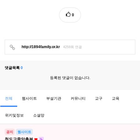
0
http://1894family.or.kr
4259회 연결
댓글목록
0
등록된 댓글이 없습니다.
전체
웹사이트
부설기관
커뮤니티
교구
교육
위키및정보
소셜망
공지
웹사이트
천도교중앙총부