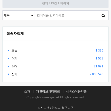
전체 119건
1 페이지
접속자집계
오늘
1,335
어제
1,513
최대
21,091
전체
2,830,596
소개
개인정보처리방침
서비스이용약관
Copyright ©
mosigo.net
All rights reserved.
모시고넷 / 천도교 청구교구