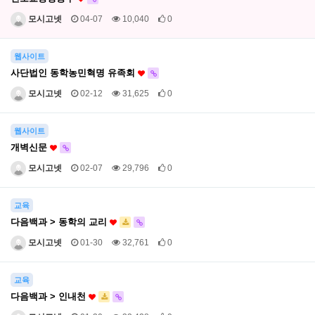
모시고넷
04-07
10,040
0
웹사이트
사단법인 동학농민혁명 유족회
모시고넷
02-12
31,625
0
웹사이트
개벽신문
모시고넷
02-07
29,796
0
교육
다음백과 > 동학의 교리
모시고넷
01-30
32,761
0
교육
다음백과 > 인내천