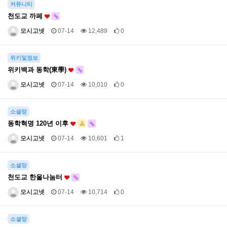
커뮤니티
천도교 까페
모시고넷
07-14
12,489
0
위키및정보
위키백과 동학(東學)
모시고넷
07-14
10,010
0
소셜망
동학혁명 120년 이후
모시고넷
07-14
10,601
1
소셜망
천도교 한울나눔터
모시고넷
07-14
10,714
0
소셜망