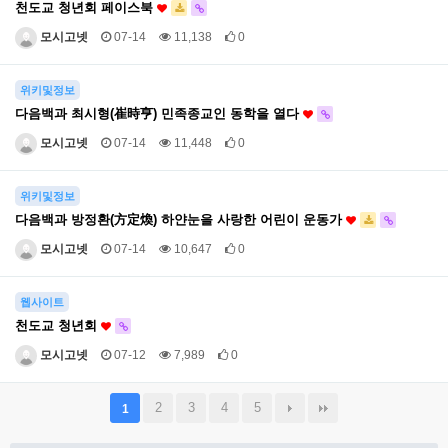
천도교 청년회 페이스북
모시고넷
07-14
11,138
0
위키및정보
다음백과 최시형(崔時亨) 민족종교인 동학을 열다
모시고넷
07-14
11,448
0
위키및정보
다음백과 방정환(方定煥) 하얀눈을 사랑한 어린이 운동가
모시고넷
07-14
10,647
0
웹사이트
천도교 청년회
모시고넷
07-12
7,989
0
2
3
4
5
1