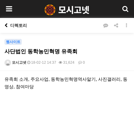
디렉토리
웹사이트
사단법인 동학농민혁명 유족회
모시고넷
18-02-12 14:37
31,624
0
본문
유족회 소개, 주요사업, 동학농민혁명역사알기, 사진갤러리, 동
영상, 참여마당