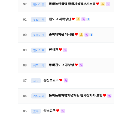
동학농민혁명 종합지식정보시스템
92
웹사이트
천도교 대학생단
1
91
부설기관
종학대학원 게시판
1
90
부설기관
인내천
89
웹사이트
동학천도교 공부방
88
커뮤니티
삼천포교구
87
교구
동학농민혁명기념재단 답사참가자 모임
86
커뮤니티
성남교구
85
교구