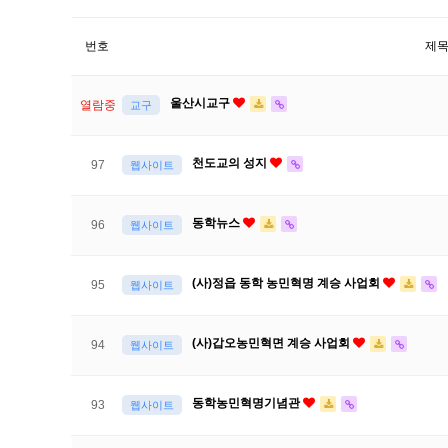
번호
제
울산시교구
열람중
교구
천도교의 성지
97
웹사이트
동학뉴스
96
웹사이트
(사)정읍 동학 농민혁명 계승 사업회
95
웹사이트
(사)갑오농민혁면 계승 사업회
94
웹사이트
동학농민혁명기념관
93
웹사이트