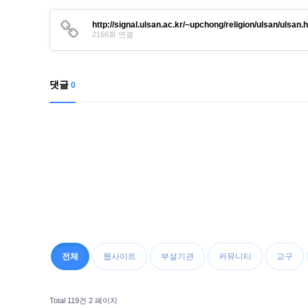
http://signal.ulsan.ac.kr/~upchong/religion/ulsan/ulsan.
2166회 연결
댓글
0
전체
웹사이트
부설기관
커뮤니티
교구
Total 119건
2 페이지