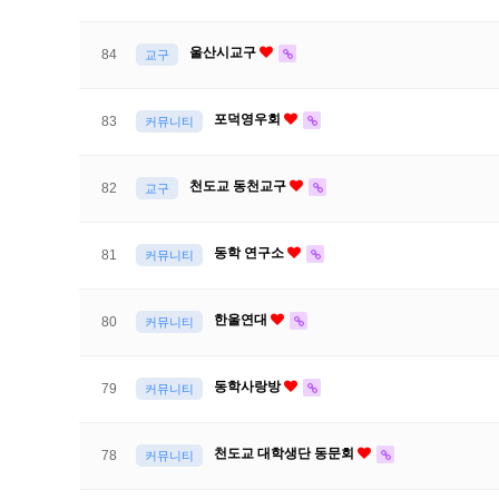
울산시교구
84
교구
포덕영우회
83
커뮤니티
천도교 동천교구
82
교구
동학 연구소
81
커뮤니티
한울연대
80
커뮤니티
동학사랑방
79
커뮤니티
천도교 대학생단 동문회
78
커뮤니티