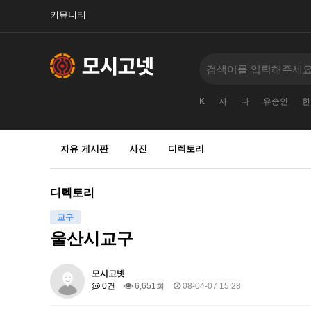
커뮤니티
K
자
다
유승인
한
자유 게시판
사진
디렉토리
디렉토리
교구
울산시교구
모시고넷
0건
6,651회
08-04-07 15:28