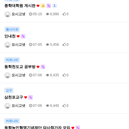
종학대학원 게시판
1
모시고넷
05-10
6,990
0
웹사이트
인내천
모시고넷
07-05
5,456
0
커뮤니티
동학천도교 공부방
모시고넷
07-06
6,435
0
교구
삼천포교구
모시고넷
07-06
6,440
0
커뮤니티
동학농민혁명기념재단 답사참가자 모임