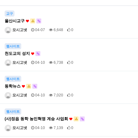
교구
울산시교구
모시고넷
04-07
6,648
0
웹사이트
천도교의 성지
모시고넷
04-10
6,738
0
웹사이트
동학뉴스
모시고넷
04-10
7,020
0
웹사이트
(사)정읍 동학 농민혁명 계승 사업회
모시고넷
04-10
7,139
0