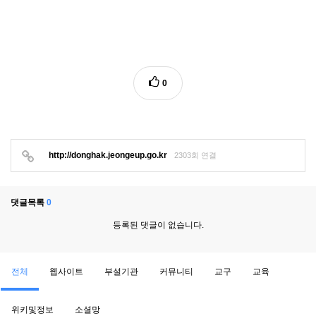
0
http://donghak.jeongeup.go.kr
2303회 연결
댓글목록
0
등록된 댓글이 없습니다.
전체
웹사이트
부설기관
커뮤니티
교구
교육
위키및정보
소셜망