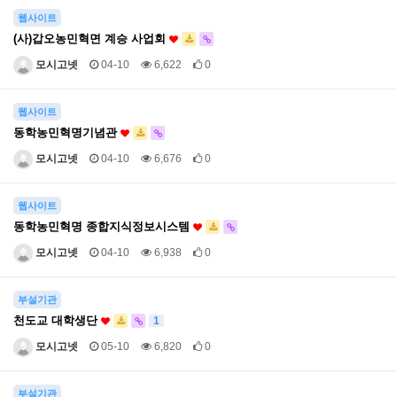
웹사이트
(사)갑오농민혁면 계승 사업회
모시고넷
04-10
6,622
0
웹사이트
동학농민혁명기념관
모시고넷
04-10
6,676
0
웹사이트
동학농민혁명 종합지식정보시스템
모시고넷
04-10
6,938
0
부설기관
천도교 대학생단
1
모시고넷
05-10
6,820
0
부설기관