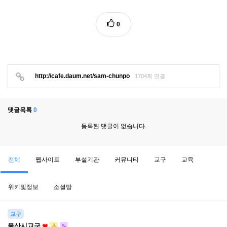
0
http://cafe.daum.net/sam-chunpo
1704회 연결
댓글목록
0
등록된 댓글이 없습니다.
전체
웹사이트
부설기관
커뮤니티
교구
교육
위키및정보
소셜망
교구
울산시교구