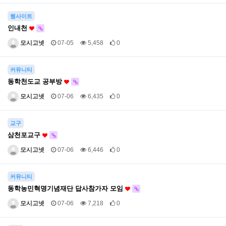
웹사이트
인내천
모시고넷
07-05
5,458
0
커뮤니티
동학천도교 공부방
모시고넷
07-06
6,435
0
교구
삼천포교구
모시고넷
07-06
6,446
0
커뮤니티
동학농민혁명기념재단 답사참가자 모임
모시고넷
07-06
7,218
0