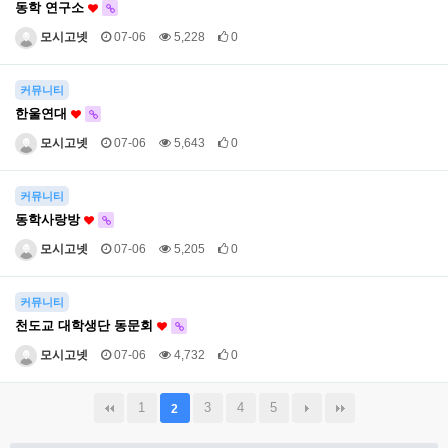
동학 연구소
모시고넷
07-06
5,228
0
커뮤니티
한울연대
모시고넷
07-06
5,643
0
커뮤니티
동학사랑방
모시고넷
07-06
5,205
0
커뮤니티
천도교 대학생단 동문회
모시고넷
07-06
4,732
0
1
3
4
5
2