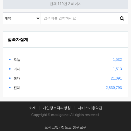
전체 119건
2 페이지
접속자집계
오늘
1,532
어제
1,513
최대
21,091
전체
2,830,793
소개
개인정보처리방침
서비스이용약관
Copyright ©
mosigo.net
All rights reserved.
모시고넷 / 천도교 청구교구