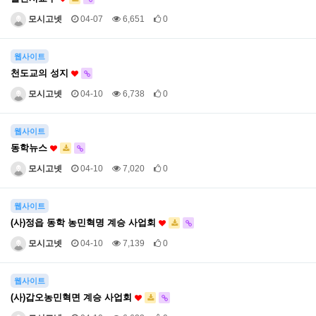
모시고넷
04-07
6,651
0
웹사이트
천도교의 성지
모시고넷
04-10
6,738
0
웹사이트
동학뉴스
모시고넷
04-10
7,020
0
웹사이트
(사)정읍 동학 농민혁명 계승 사업회
모시고넷
04-10
7,139
0
웹사이트
(사)갑오농민혁면 계승 사업회