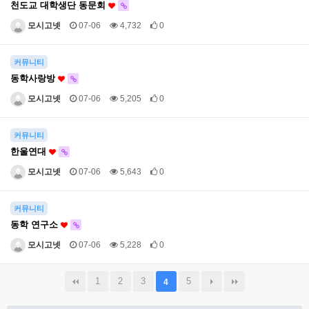
천도교 대학생단 동문회
모시고넷
07-06
4,732
0
커뮤니티
동학사랑방
모시고넷
07-06
5,205
0
커뮤니티
한울연대
모시고넷
07-06
5,643
0
커뮤니티
동학 연구소
모시고넷
07-06
5,228
0
1
2
3
5
4