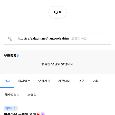
0
http://cafe.daum.net/hanwoolsalrim
2185회 연결
댓글목록
0
등록된 댓글이 없습니다.
전체
웹사이트
부설기관
커뮤니티
교구
교육
위키및정보
소셜망
커뮤니티
아름다운 동학인 연대