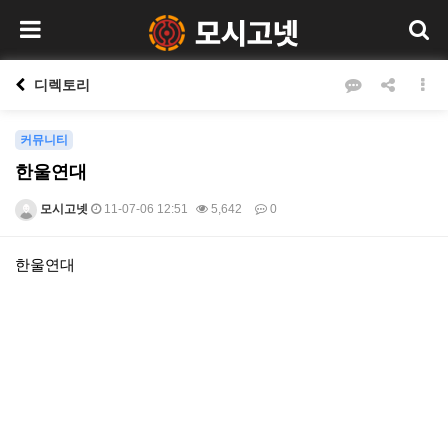
디렉토리
커뮤니티
한울연대
모시고넷
11-07-06 12:51
5,642
0
본문
한울연대