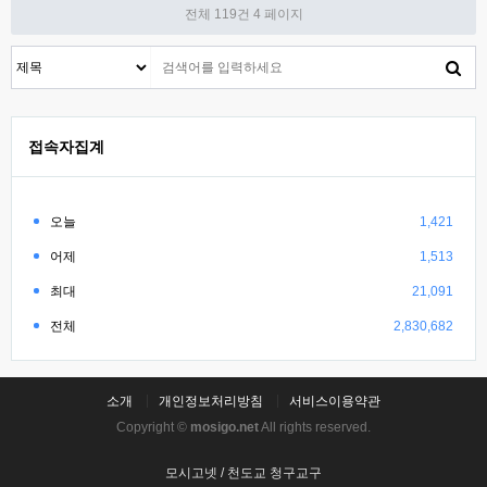
전체 119건
4 페이지
접속자집계
오늘
1,421
어제
1,513
최대
21,091
전체
2,830,682
소개
개인정보처리방침
서비스이용약관
Copyright ©
mosigo.net
All rights reserved.
모시고넷 / 천도교 청구교구