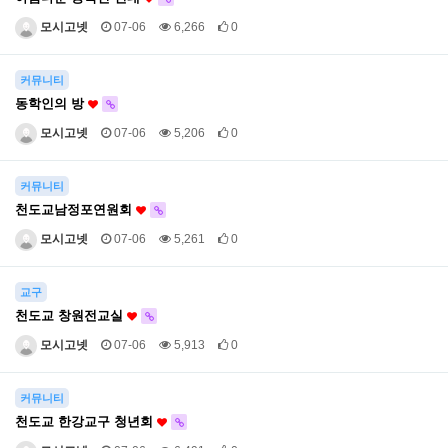
모시고넷
07-06
6,266
0
커뮤니티
동학인의 방
모시고넷
07-06
5,206
0
커뮤니티
천도교남정포연원회
모시고넷
07-06
5,261
0
교구
천도교 창원전교실
모시고넷
07-06
5,913
0
커뮤니티
천도교 한강교구 청년회