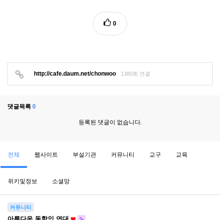
0
http://cafe.daum.net/chonwoo
1380회 연결
댓글목록
0
등록된 댓글이 없습니다.
전체
웹사이트
부설기관
커뮤니티
교구
교육
위키및정보
소셜망
커뮤니티
아름다운 동학인 연대