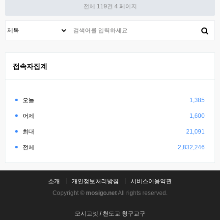
전체 119건
4 페이지
접속자집계
오늘
1,385
어제
1,600
최대
21,091
전체
2,832,246
소개
개인정보처리방침
서비스이용약관
Copyright ©
mosigo.net
All rights reserved.
모시고넷 / 천도교 청구교구