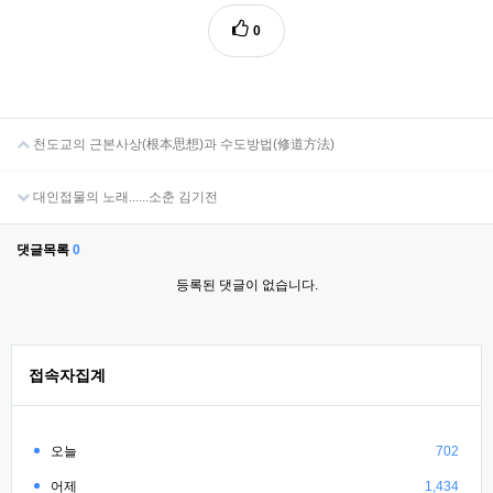
0
천도교의 근본사상(根本思想)과 수도방법(修道方法)
대인접물의 노래......소춘 김기전
댓글목록
0
등록된 댓글이 없습니다.
접속자집계
오늘
702
어제
1,434