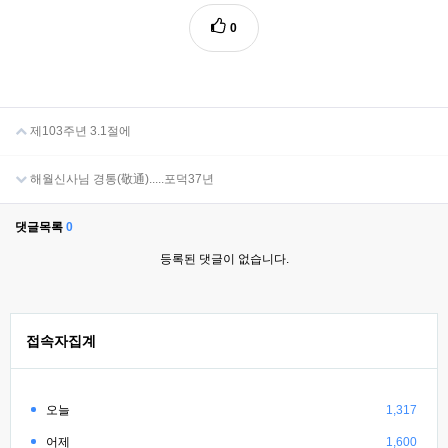
0
제103주년 3.1절에
해월신사님 경통(敬通).....포덕37년
댓글목록
0
등록된 댓글이 없습니다.
접속자집계
오늘
1,317
어제
1,600