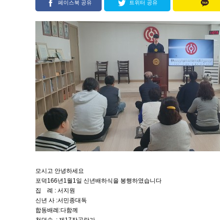
페이스북 공유
트위터 공유
모시고 안녕하세요
포덕166년1월1일 신년배하식을 봉행하였습니다
집 례 : 서지원
신년 사 :서민종대독
합동배례:다함께