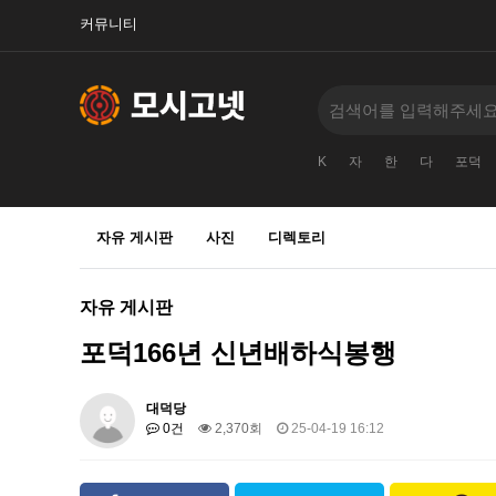
커뮤니티
K
자
한
다
포덕
자유 게시판
사진
디렉토리
자유 게시판
포덕166년 신년배하식봉행
대덕당
0건
2,370회
25-04-19 16:12