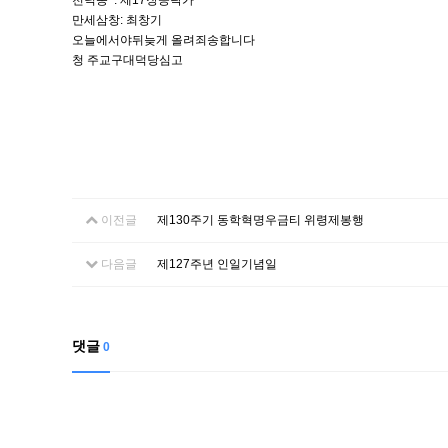
천덕송 : 제17장공락가
만세삼창: 최창기
오늘에서야뒤늦게 올려죄송합니다
청 주교구대덕당심고
이전글
제130주기 동학혁명우금티 위령제봉행
다음글
제127주년 인일기념일
댓글
0