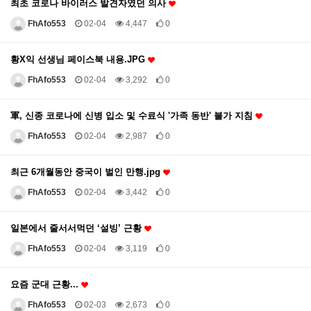
최초 코로나 바이러스 발견자였던 의사
FhAfo553
02-04
4,447
0
황X익 선생님 페이스북 내용.JPG
FhAfo553
02-04
3,292
0
軍, 신종 코로나에 신병 입소 및 수료식 '가족 동반' 불가 지침
FhAfo553
02-04
2,987
0
최근 6개월동안 중국이 벌인 만행.jpg
FhAfo553
02-04
3,442
0
일본에서 줄서서먹던 ‘설빙’ 근황
FhAfo553
02-04
3,119
0
요즘 군대 근황...
FhAfo553
02-03
2,673
0