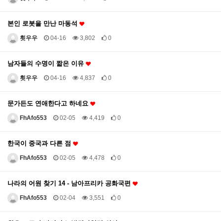
본인 로봇을 만난 마동석
흿우우
04-16
3,802
0
남자들의 수명이 짧은 이유
흿우우
04-16
4,837
0
문가든도 연애한다고 하네요
FhAfo553
02-05
4,419
0
한국이 중국과 다른 점
FhAfo553
02-05
4,478
0
나라의 어원 찾기 14 - 남아프리카 공화국편
FhAfo553
02-04
3,551
0