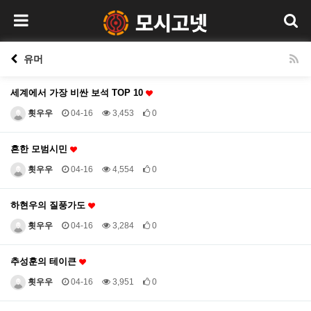
유머
세계에서 가장 비싼 보석 TOP 10
흿우우
04-16
3,453
0
흔한 모범시민
흿우우
04-16
4,554
0
하현우의 질풍가도
흿우우
04-16
3,284
0
추성훈의 테이큰
흿우우
04-16
3,951
0