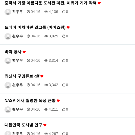
중국서 가장 아름다운 도서관 폐관, 이유가 기가 막혀
흿우우
04-16
4,136
0
드디어 미쳐버린 걸그룹 (아이즈원)
흿우우
04-16
3,825
0
바닥 공사
흿우우
04-16
3,314
0
최신식 구명튜브 gif
흿우우
04-16
3,342
0
NASA 에서 촬영한 목성 근황
흿우우
04-16
4,211
0
대한민국 도시별 인구
흿우우
04-16
4,267
0