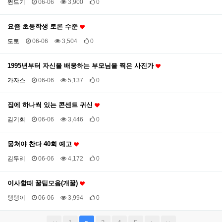
쩐드기
06-06
3,900
0
요즘 초등학생 토론 수준
도토
06-06
3,504
0
1995년부터 자신을 배웅하는 부모님을 찍은 사진가
카자스
06-06
5,137
0
집에 하나씩 있는 콘센트 귀신
김기회
06-06
3,446
0
뭉쳐야 찬다 40회 예고
김두리
06-06
4,172
0
이사할때 꿀팁모음(개꿀)
탱탱이
06-06
3,994
0