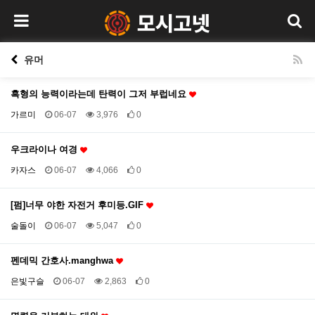
유머
흑형의 능력이라는데 탄력이 그저 부럽네요
가르미
06-07
3,976
0
우크라이나 여경
카자스
06-07
4,066
0
[펌]너무 야한 자전거 후미등.GIF
술돌이
06-07
5,047
0
펜데믹 간호사.manghwa
은빛구슬
06-07
2,863
0