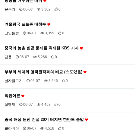
명령을 거부하는 대위
윤쿠라
06-07
3,302
0
겨울왕국 포토존 대참수
고인돌짱
06-07
3,359
0
중국의 농촌 빈곤 문제를 취재한 KBS 기자
김웅
06-07
5,266
0
부부의 세계와 영국원작과의 비교 (스포있음)
날자닭고기
06-07
3,546
0
착한어른
실명제
06-07
4,458
0
중국 해상 원전 건설 20기 터지면 한반도 종말
뽈라베어
06-07
4,518
0