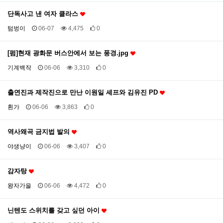
단독사고 낸 여자 클라스
텀벙이
06-07
4,475
0
[펌]현재 광화문 버스안에서 보는 풍경.jpg
기계백작
06-06
3,310
0
출연진과 제작진으로 만난 이원일 셰프와 김유진 PD
횐가
06-06
3,863
0
역사왜곡 금지법 발의
야생냥이
06-06
3,407
0
감자탕
왕자가을
06-06
4,472
0
닌텐도 스위치를 갖고 싶던 아이