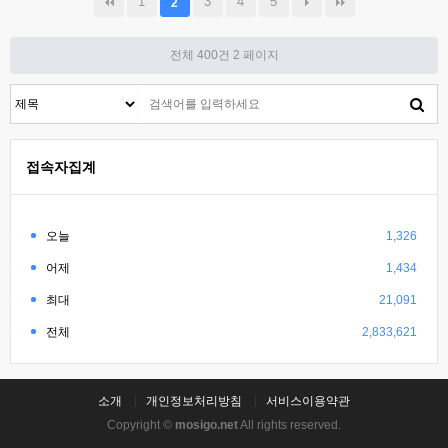
1
3
4
5
2
전체 400건
2 페이지
접속자집계
오늘
1,326
어제
1,434
최대
21,091
전체
2,833,621
소개
개인정보처리방침
서비스이용약관
Copyright ©
mosigo.net
All rights reserved.