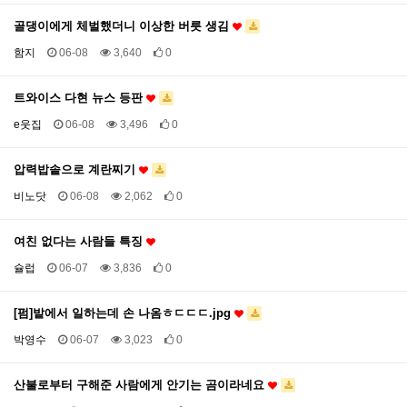
골댕이에게 체벌했더니 이상한 버릇 생김
함지
06-08
3,640
0
트와이스 다현 뉴스 등판
e웃집
06-08
3,496
0
압력밥솥으로 계란찌기
비노닷
06-08
2,062
0
여친 없다는 사람들 특징
슐럽
06-07
3,836
0
[펌]밭에서 일하는데 손 나옴ㅎㄷㄷㄷ.jpg
박영수
06-07
3,023
0
산불로부터 구해준 사람에게 안기는 곰이라네요