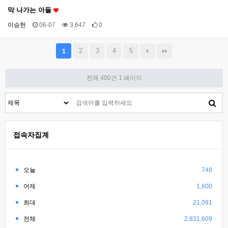
막 나가는 아들
이승헌
06-07
3,647
0
2
3
4
5
1
전체 400건
1 페이지
접속자집계
오늘
748
어제
1,600
최대
21,091
전체
2,831,609