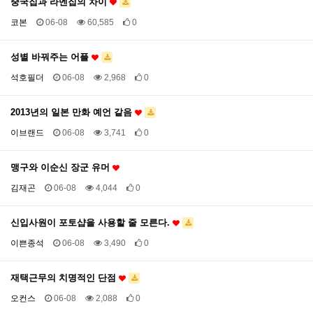
중국집과 라멘집의 차이
코본
06-08
60,585
0
성별 바꿔주는 어플
석호필더
06-08
2,968
0
2013년의 일본 만화 예언 같음
이브랜드
06-08
3,741
0
맹구와 이순신 장군 유머
김재곤
06-08
4,044
0
신입사원이 포토샵을 사용할 줄 모른다.
이쁜종석
06-08
3,490
0
재택근무의 치명적인 단점
오컨스
06-08
2,088
0