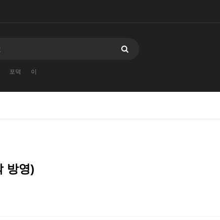
포덕
이
각 방영)