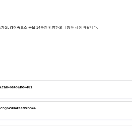
 초가집, 김창숙묘소 등을 14분간 방영하오니 많은 시청 바랍니다.
g&call=read&no=481
e=gong&call=read&no=4…