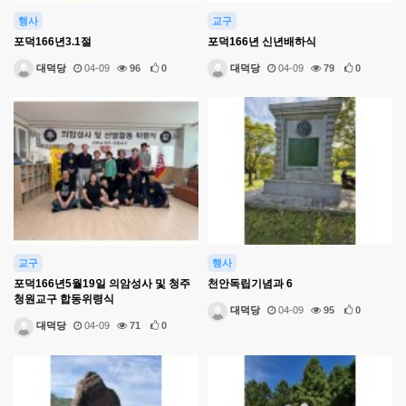
행사
교구
포덕166년3.1절
포덕166년 신년배하식
대덕당
04-09
96
0
대덕당
04-09
79
0
교구
행사
포덕166년5월19일 의암성사 및 청주
천안독립기념과 6
청원교구 합동위령식
대덕당
04-09
95
0
대덕당
04-09
71
0