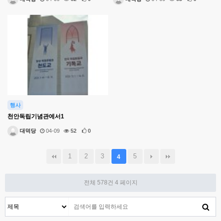
행사
천안독립기념관에서1
대덕당
04-09
52
0
1
2
3
5
4
전체 578건
4 페이지