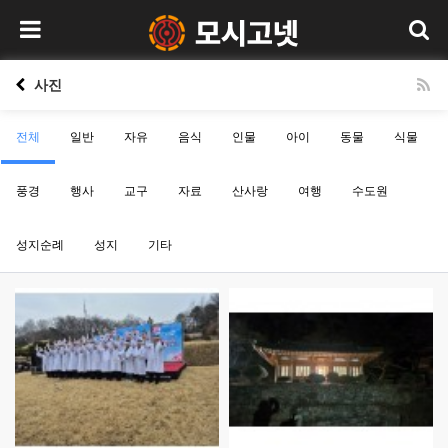
사진
전체
일반
자유
음식
인물
아이
동물
식물
풍경
행사
교구
자료
산사랑
여행
수도원
성지순례
성지
기타