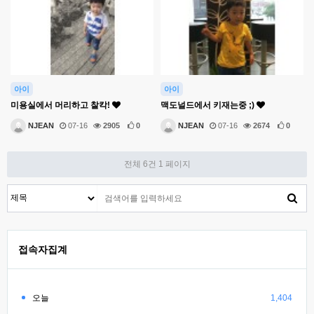
아이
아이
미용실에서 머리하고 찰칵!
맥도널드에서 키재는중 ;)
NJEAN
07-16
2905
0
NJEAN
07-16
2674
0
전체 6건
1 페이지
접속자집계
오늘
1,404