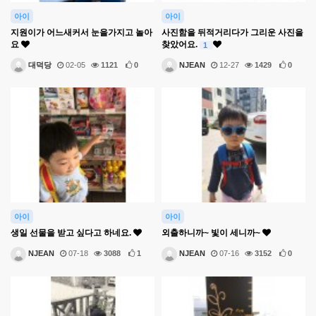
아이
아이
지원이가 어느새커서 눈을가지고 놀아
사진함을 뒤적거리다가 그리운 사진을
요
찾았어요.
1
대덕당
02-05
1121
0
NJEAN
12-27
1429
0
아이
아이
생일 선물을 받고 싶다고 하네요.
외출하니까~ 빛이 세니까~
NJEAN
07-18
3088
1
NJEAN
07-16
3152
0