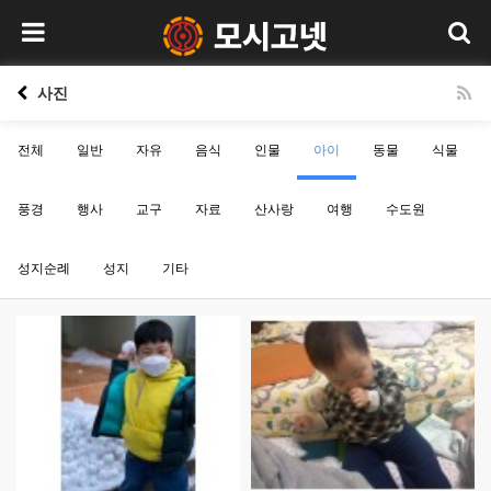
사진
전체
일반
자유
음식
인물
아이
동물
식물
풍경
행사
교구
자료
산사랑
여행
수도원
성지순례
성지
기타