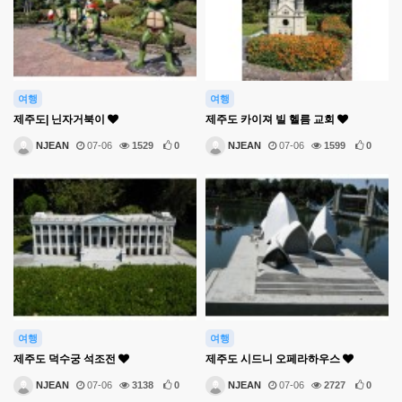
여행
여행
제주도| 닌자거북이
제주도 카이져 빌 헬름 교회
NJEAN
07-06
1529
0
NJEAN
07-06
1599
0
여행
여행
제주도 덕수궁 석조전
제주도 시드니 오페라하우스
NJEAN
07-06
3138
0
NJEAN
07-06
2727
0