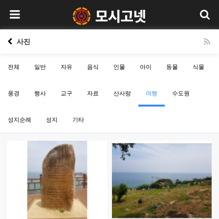
사진
전체
일반
자유
음식
인물
아이
동물
식물
풍경
행사
교구
자료
산사랑
여행
수도원
성지순례
성지
기타