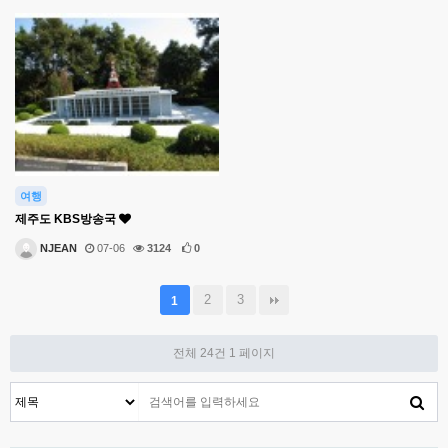
여행
제주도 KBS방송국
NJEAN
07-06
3124
0
2
3
1
전체 24건
1 페이지