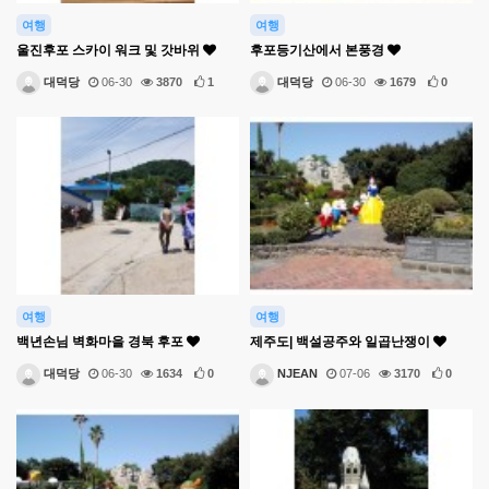
여행
여행
울진후포 스카이 워크 및 갓바위
후포등기산에서 본풍경
대덕당
06-30
3870
1
대덕당
06-30
1679
0
여행
여행
백년손님 벽화마을 경북 후포
제주도| 백설공주와 일곱난쟁이
대덕당
06-30
1634
0
NJEAN
07-06
3170
0