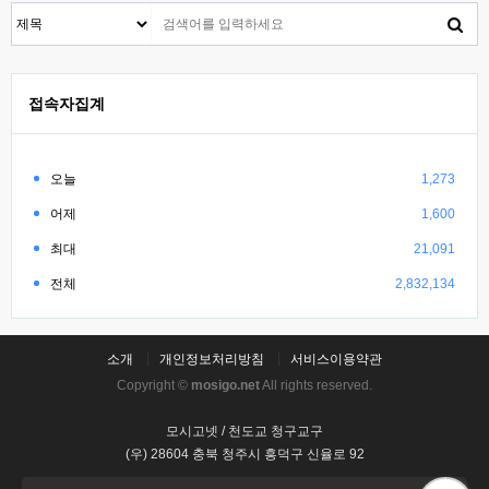
접속자집계
오늘
1,273
어제
1,600
최대
21,091
전체
2,832,134
소개
개인정보처리방침
서비스이용약관
Copyright ©
mosigo.net
All rights reserved.
모시고넷 / 천도교 청구교구
(우) 28604 충북 청주시 흥덕구 신율로 92