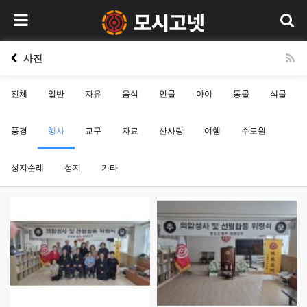
사진
전체
일반
자유
음식
인물
아이
동물
식물
풍경
행사
교구
자료
산사랑
여행
수도원
성지순례
성지
기타