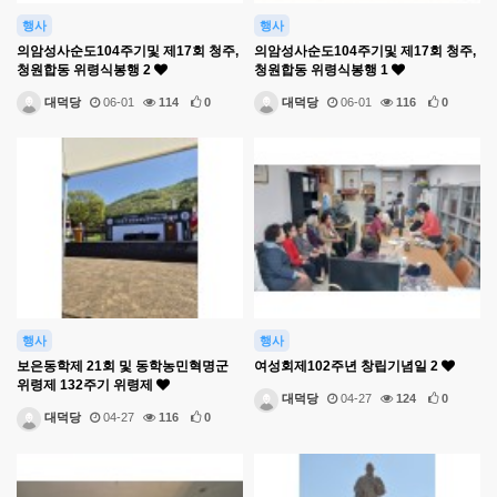
행사
행사
의암성사순도104주기및 제17회 청주,
의암성사순도104주기및 제17회 청주,
청원합동 위령식봉행 2
청원합동 위령식봉행 1
대덕당
06-01
114
0
대덕당
06-01
116
0
행사
행사
보은동학제 21회 및 동학농민혁명군
여성회제102주년 창립기념일 2
위령제 132주기 위령제
대덕당
04-27
124
0
대덕당
04-27
116
0