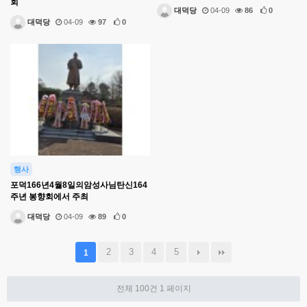
회
대덕당
04-09
86
0
대덕당
04-09
97
0
행사
포덕166년4월8일의암성사님탄신164
주년 봉향회에서 주최
대덕당
04-09
89
0
2
3
4
5
1
전체 100건
1 페이지