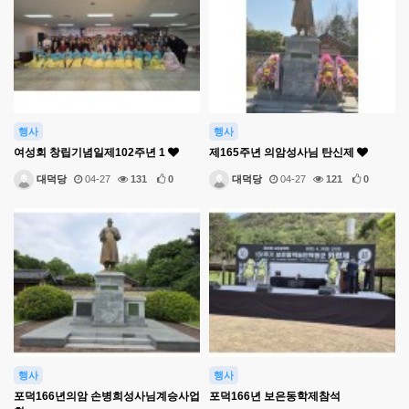
행사
행사
여성회 창립기념일제102주년 1
제165주년 의암성사님 탄신제
대덕당
04-27
131
0
대덕당
04-27
121
0
행사
행사
포덕166년의암 손병희성사님계승사업
포덕166년 보은동학제참석