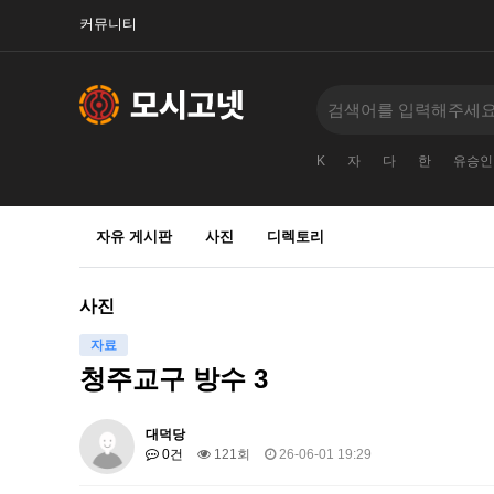
커뮤니티
K
자
다
한
유승인
자유 게시판
사진
디렉토리
사진
자료
청주교구 방수 3
대덕당
0건
121회
26-06-01 19:29