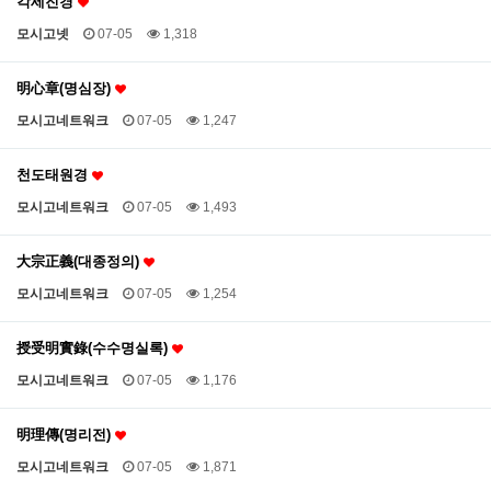
각세진경
모시고넷
07-05
1,318
明心章(명심장)
모시고네트워크
07-05
1,247
천도태원경
모시고네트워크
07-05
1,493
大宗正義(대종정의)
모시고네트워크
07-05
1,254
授受明實錄(수수명실록)
모시고네트워크
07-05
1,176
明理傳(명리전)
모시고네트워크
07-05
1,871