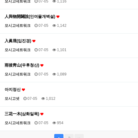
모시고네트워크
07-05
1,116
人與物開闢說(인여물개벽설)
모시고네트워크
07-05
1,142
入眞境(입진경)
모시고네트워크
07-05
1,101
雨後靑山(우후청산)
모시고네트워크
07-05
1,089
아지정신
모시고넷
07-05
1,012
三花一木(삼화일목)
모시고네트워크
07-05
954