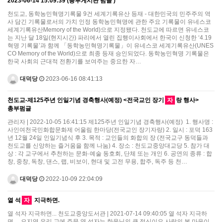
2023-06-14 15:09:39 (총부게시판 펌글 )
천도교, 동학농민혁명기록물 9건 세계기록유산 등재 - 대한민국의 민주주의 역
사 담긴 기록물로서의 가치 인정 동학농민혁명에 관한 주요 기록물이 유네스코
세계기록유산Memory of the World)으로 지정됐다. 천도교에 따르면 유네스코
는 지난 달 18일(현지시간) 파리에서 열린 집행이사회에서 한국이 신청한 ‘4.19
혁명 기록물’과 함께 「동학농민혁명기록물」이 유네스코 세계기록유산(UNES
CO Memory of the World)으로 최종 등재 승인되었다. 동학농민혁명 기록물은
한국 사회의 근대적 전환기를 보여주는 중요한 자…
대덕당
2023-06-16 08:41:13
천도교-제125주년 인일기념 경축행사(예정) <전국교인 장기
자
랑 행사>
총부펌글
관리자 | 2022-10-05 16:41:15 제125주년 인일기념 경축행사(예정) 1. 행사명 :
사인여천국민화합문화제 어울림 한마당(전국교인 장기자랑) 2. 일시 : 포덕 163
년 12월 24일 인일기념식 후 3. 목적 : 교인들의 화합의 장 (전국교구 동덕들과
천도교를 신앙하는 즐거움을 함께 나눔) 4. 장소 : 천도교중앙대교당 5. 참가 대
상 : 각 교구에서 추천하는 문화·예술 동호회, 단체 또는 개인 6. 공연의 종류 : 합
창, 중창, 독창, 댄스, 랩, 비보이, 현대 및 고전 무용, 합주, 독주 등 천…
대덕당
2022-10-09 22:04:09
열 석
자
지극하면.
열 석자 지극하면... 천도교중앙도서관 | 2021-07-14 09:40:05 열 석자 지극하
면.....오지영 우리 교에 주문 열 석자는 한울님의 큰 정신이요 사람의 본 마음이