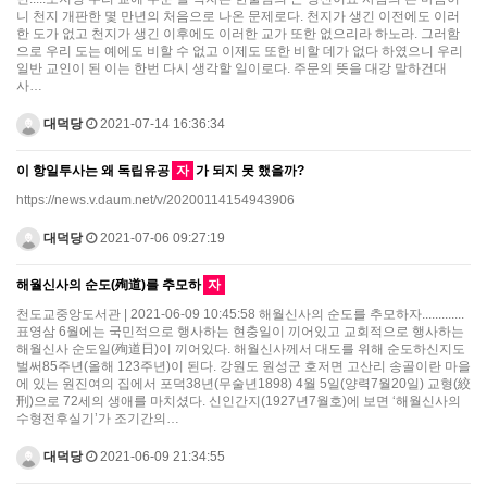
니 천지 개판한 몇 만년의 처음으로 나온 문제로다. 천지가 생긴 이전에도 이러
한 도가 없고 천지가 생긴 이후에도 이러한 교가 또한 없으리라 하노라. 그러함
으로 우리 도는 예에도 비할 수 없고 이제도 또한 비할 데가 없다 하였으니 우리
일반 교인이 된 이는 한번 다시 생각할 일이로다. 주문의 뜻을 대강 말하건대
사…
대덕당
2021-07-14 16:36:34
이 항일투사는 왜 독립유공
자
가 되지 못 했을까?
https://news.v.daum.net/v/20200114154943906
대덕당
2021-07-06 09:27:19
해월신사의 순도(殉道)를 추모하
자
천도교중앙도서관 | 2021-06-09 10:45:58 해월신사의 순도를 추모하자.............
표영삼 6월에는 국민적으로 행사하는 현충일이 끼어있고 교회적으로 행사하는
해월신사 순도일(殉道日)이 끼어있다. 해월신사께서 대도를 위해 순도하신지도
벌써85주년(올해 123주년)이 된다. 강원도 원성군 호저면 고산리 송골이란 마을
에 있는 원진여의 집에서 포덕38년(무술년1898) 4월 5일(양력7월20일) 교형(絞
刑)으로 72세의 생애를 마치셨다. 신인간지(1927년7월호)에 보면 ‘해월신사의
수형전후실기’가 조기간의…
대덕당
2021-06-09 21:34:55