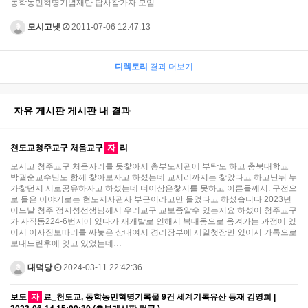
동학농민혁명기념재단 답사참가자 모임
모시고넷
2011-07-06 12:47:13
디렉토리
결과 더보기
자유 게시판 게시판 내 결과
천도교청주교구 처음교구
자
리
모시고 청주교구 처음자리를 못찿아서 총부도서관에 부탁도 하고 충북대학교
박궐순교수님도 함께 찿아보자고 하셨는데 교서리까지는 찿았다고 하고난뒤 누
가찿던지 서로공유하자고 하셨는데 더이상은찿지를 못하고 어른들께서. 구전으
로 들은 이야기로는 현도지사관사 부근이라고만 들었다고 하셨습니다 2023년
어느날 청주 정지성선생님께서 우리교구 교보좀알수 있는지요 하셨어 청주교구
가 사직동224-6번지에 있다가 재개발로 인해서 복대동으로 옴겨가는 과정에 있
어서 이사짐보따리를 싸놓은 상태여서 경리장부에 제일첫장만 있어서 카톡으로
보내드린후에 잊고 있었는데…
대덕당
2024-03-11 22:42:36
보도
자
료_천도교, 동학농민혁명기록물 9건 세계기록유산 등재 김영희 |