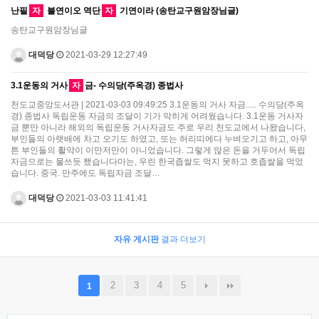
난필
자
불연이오 역단
자
기연이라 (송탄교구원암장님글)
송탄교구원암장님글
대덕당
2021-03-29 12:27:49
3.1운동의 거사
자
금- 수의당(주옥경) 종법사
천도교중앙도서관 | 2021-03-03 09:49:25 3.1운동의 거사 자금..... 수의당(주옥
경) 종법사 독립운동 자금의 조달이 기가 막히게 어려웠습니다. 3.1운동 거사자
금 뿐만 아니라 해외의 독립운동 거사자금도 주로 우리 천도교에서 나왔습니다,
부인들의 아랫배에 차고 오기도 하였고, 또는 허리띠에다 누벼오기고 하고, 아무
튼 부인들의 활약이 이만저만이 아니었습니다. 그렇게 많은 돈을 거두어서 독립
자금으로는 물쓰듯 했습니다마는, 우린 한국좁쌀도 먹지 못하고 호좁쌀을 먹었
습니다. 중국. 만주에도 독립자금 조달…
대덕당
2021-03-03 11:41:41
자유 게시판
결과 더보기
2
3
4
5
1