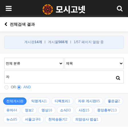
전체검색 결과
게시판
14개
게시물
568개
1/57 페이지 열람 중
OR
AND
전체게시판
익명게시
1
디렉토리
1
자유 게시판
85
좋은글
2
유머
44
정보
2
영상
16
소식
93
사진
15
중앙총부
213
뉴스
85
서울교구
8
천덕송듣기
2
의암성사 법설
1