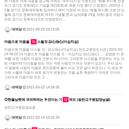
한 사항은 아래 내용을 참고해 주세요. 여주시(시장 이항진)는 “해월 최시형 선생
묘가 경기도 문화재(도 기념물 제228호)로 최종 지정 됐다”고 밝혔다. 2020년 1
2월 경기도 문화재위원회 심의에서 예비 지정된 바 있는 ‘해월 최시형 선생 묘’는
올해 경기도 문화재위원회 제3차 기념물 분과 심의(4월 29일 개최) 결과 자랑스
러운 경기도 문화유산으로 인정받았다.…
대덕당
2021-05-25 10:13:05
마음으로 마음을
다
스릴것-以心治心(이심치심)
마음으로 마음을 다스릴 것 - 以心治心(이심치심) 천도교중앙도서관 | 2021-03-
24 09:25:14 마음으로 마음을 다스릴 것 – 이심치심 (以心治心) ......김영윤 이 문
제를 보면 사람의 마음은 근본이 하나이라, 그러한즉 다스림을 주장하는 자는 어
떤 사람이며 다스림을 받는 자는 어떤 사람인가 하는 의문이 있도다. 우리 성사
의 말씀에 사람의 마음은 천리장풍에 불이 이는 것과 같다 하셨으니, 이 세상 허
다한 사물에 마음이 새로 생기며 변동되는 것을 실로 측량하기 어려운 것이라,
그러므로 마음이란 것은 그 …
대덕당
2021-03-25 14:59:35
◎한울님뜻에 귀의하려는 두견이는 기
다
려도 (송탄교구원암장님글)
송탄교구원암장님글
대덕당
2021-03-14 10:26:25