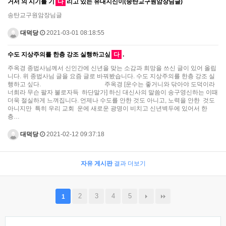
거서 의 시기를 기
다
리고 있는 유대지신이(송탄교구원암장님글)
송탄교구원암장님글
대덕당
2021-03-01 08:18:55
수도 지상주의를 한층 강조 실행하고싶
다
.
주옥경 종법사님께서 신인간에 신년을 맞는 소감과 희망을 쓰신 글이 있어 올립
니다. 위 종법사님 글을 요즘 글로 바꿔봤습니다. 수도 지상주의를 한층 강조 실
행하고 싶다. 주옥경 [운수는 좋거니와 닦아야 도덕이라
너희라 무슨 팔자 불로자득 하단말가] 하신 대신사의 말씀이 송구영신하는 이때
더욱 절실하게 느껴집니다. 언제나 수도를 안한 것도 아니고, 노력을 안한 것도
아니지만 특히 우리 교회 운에 새로운 광명이 비치고 신년벽두에 있어서 한
층…
대덕당
2021-02-12 09:37:18
자유 게시판
결과 더보기
2
3
4
5
1