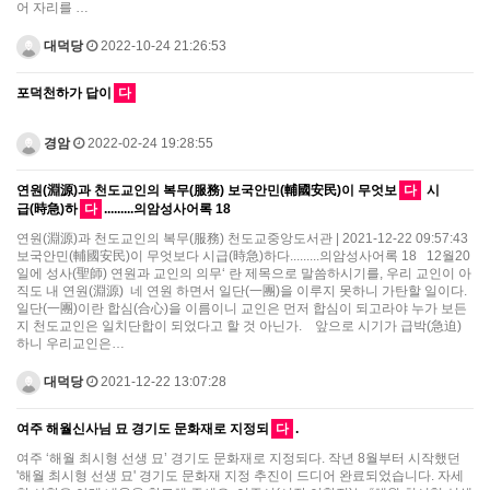
어 자리를 …
대덕당
2022-10-24 21:26:53
포덕천하가 답이
다
경암
2022-02-24 19:28:55
연원(淵源)과 천도교인의 복무(服務) 보국안민(輔國安民)이 무엇보
다
시
급(時急)하
다
.........의암성사어록 18
연원(淵源)과 천도교인의 복무(服務) 천도교중앙도서관 | 2021-12-22 09:57:43
보국안민(輔國安民)이 무엇보다 시급(時急)하다.........의암성사어록 18 12월20
일에 성사(聖師) 연원과 교인의 의무‘ 란 제목으로 말씀하시기를, 우리 교인이 아
직도 내 연원(淵源) 네 연원 하면서 일단(一團)을 이루지 못하니 가탄할 일이다.
일단(一團)이란 합심(合心)을 이름이니 교인은 먼저 합심이 되고라야 누가 보든
지 천도교인은 일치단합이 되었다고 할 것 아닌가. 앞으로 시기가 급박(急迫)
하니 우리교인은…
대덕당
2021-12-22 13:07:28
여주 해월신사님 묘 경기도 문화재로 지정되
다
.
여주 ‘해월 최시형 선생 묘’ 경기도 문화재로 지정되다. 작년 8월부터 시작했던
'해월 최시형 선생 묘' 경기도 문화재 지정 추진이 드디어 완료되었습니다. 자세