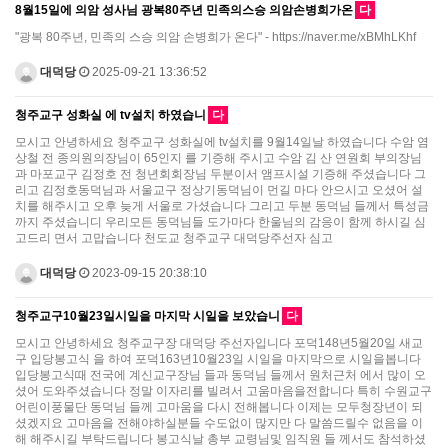
8월15일에 의암 성사님 광복80주년 민족의스승 의암손병희가온
다
"광복 80주년, 민족의 스승 의암 손병희가 온다" - https://naver.me/xBMhLKhf
대덕당
2025-09-21 13:36:52
청주교구 성화실 에 tv설치 하였습니
다
모시고 안녕하세요 청주교구 성화실에 tv설치를 9월14일날 하였습니다 수암 염
상철 전 종의원의장님이 65인지 를 기증해 주시고 수암 김 산 연원회 부의장님
과 마포교구 김정호 전 청년회회장님 두분이서 앰프시설 기증해 주셨습니다 그
리고 김정호동덕님과 서울교구 정상기동덕님이 먼길 마다 안으시고 오셨어 설
치를 해주시고 오후 늦게 서울로 가셨습니다 그리고 두분 동덕님 들께서 특성금
까지 주셨습니디 우리모든 동덕님들 도가마다 한울님의 감응이 함께 하시길 심
고드리 면서 고맙습니다 천도교 청주교구 대덕당주선자 심고
대덕당
2023-09-15 20:38:10
청주교구10월23일시일을 마지막 시일을 보았습니
다
모시고 안녕하세요 청주교구장 대덕당 주선자입니다 포덕148년5월20일 새교
구 입당봉고식 을 하여 포덕163년10월23일 시일을 마지막으로 시일을봅니다
입당봉고식때 전국에 계신교구장님 들과 동덕님 들께서 원처근처 에서 많이 오
셨어 도와주셨습니다 정말 이자리를 빌려서 고움마음을전합니다 특히 수원교구
어린이풍물단 동덕님 들께 고마움을 다시 전해봅니다 이제는 모두청장년이 되
셨겠지요 고마음을 전해야하실분들 수도없이 많지만 다 말씀드릴수 없음을 이
해 해주시길 부탁드립니다 봉고식날 총부 교령님및 임직원 들 께서도 참석하셨