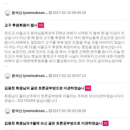
…
윤석산 (yoonsuksan…
2017-02-15 08:49:18
교구 후원회원이 됩시
다
천도교 서울교구 동덕님들께포덕 158년 새해가 시작된 지 벌써 한 달 이상이 지
났습니다.지난 한 해 동안 교구를 후원해 주신 여러 동덕님들께 진심으로 감사드
립니다.새해에도 끊임없이 교구를 위해 많은 도움을 주실 것을 바라마지 않습니
다.저는 지난 해 11월 서울교구 후원회 회장이라는 중임을 맡은 윤석산입니다.
다소 늦었지만, 새해 인사도 드릴 겸 해서, 이렇듯 간략한 편지를 씁니다.오늘 천
도교가 처해 있는 현실과 함께교구 재정은 나날이 어려워지고,이에 대한 마땅한
대책이 없기 때문에후원회를 보다 활성화시키는 것이 우선의 길이라는생각에
…
윤석산 (yoonsuksan…
2017-02-22 05:07:13
김용천 회원님의 글은 토론공부방으로 이관하였습니
다
회원님이 올리신주제가 토론공부방에 어울리는 주제로 보아이관하였습니다이
관일시 : 2017/03/04 일감사합니다
윤석산 (yoonsuksan…
2017-02-26 20:18:26
김용천 회원님의 6월에 쓰신 글은 토론공부방으로 이관하였습니
다