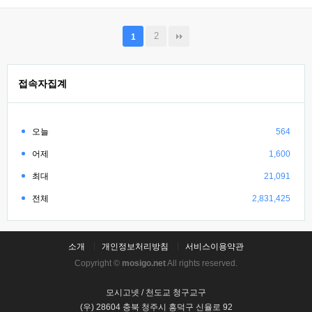
2
1
접속자집계
오늘
564
어제
1,600
최대
21,091
전체
2,831,425
소개
개인정보처리방침
서비스이용약관
Copyright ©
mosigo.net
All rights reserved.
모시고넷 / 천도교 청구교구
(우) 28604 충북 청주시 흥덕구 신율로 92