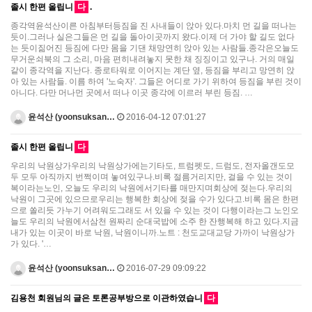
졸시 한편 올립니
다
.
종각역윤석산이른 아침부터등짐을 진 사내들이 앉아 있다.마치 먼 길을 떠나는
듯이.그러나 실은그들은 먼 길을 돌아이곳까지 왔다.이제 더 가야 할 길도 없다
는 듯이짊어진 등짐에 다만 몸을 기댄 채망연히 앉아 있는 사람들.종각은오늘도
무거운쇠북의 그 소리, 마음 편히내려놓지 못한 채 징징이고 있구나. 거의 매일
같이 종각역을 지난다. 종로타워로 이어지는 계단 옆, 등짐을 부리고 망연히 앉
아 있는 사람들. 이름 하여 '노숙자'. 그들은 어디로 가기 위하여 등짐을 부린 것이
아니다. 다만 머나먼 곳에서 떠나 이곳 종각에 이르러 부린 등짐. …
윤석산 (yoonsuksan…
2016-04-12 07:01:27
졸시 한편 올립니
다
우리의 낙원상가우리의 낙원상가에는기타도, 트럼펫도, 드럼도, 전자올갠도모
두 모두 아직까지 번쩍이며 놓여있구나.비록 절름거리지만, 걸을 수 있는 것이
복이라는노인, 오늘도 우리의 낙원에서기타를 매만지며회상에 젖는다.우리의
낙원이 그곳에 있으므로우리는 행복한 회상에 젖을 수가 있다고.비록 몸은 한편
으로 쏠리듯 가누기 어려워도그래도 서 있을 수 있는 것이 다행이라는그 노인오
늘도 우리의 낙원에서삼천 원짜리 순대국밥에 소주 한 잔행복해 하고 있다.지금
내가 있는 이곳이 바로 낙원, 낙원이니까.노트 : 천도교대교당 가까이 낙원상가
가 있다. '…
윤석산 (yoonsuksan…
2016-07-29 09:09:22
김용천 회원님의 글은 토론공부방으로 이관하였습니
다