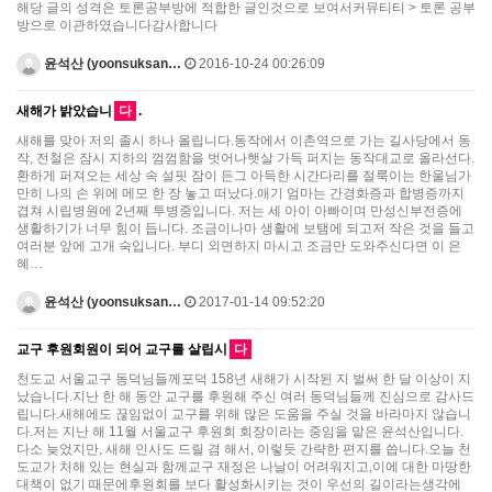
해당 글의 성격은 토론공부방에 적합한 글인것으로 보여서커뮤티티 > 토론 공부
방으로 이관하였습니다감사합니다
윤석산 (yoonsuksan…
2016-10-24 00:26:09
새해가 밝았습니
다
.
새해를 맞아 저의 졸시 하나 올립니다.동작에서 이촌역으로 가는 길사당에서 동
작, 전철은 잠시 지하의 껌껌함을 벗어나햇살 가득 퍼지는 동작대교로 올라선다.
환하게 퍼져오는 세상 속 설핏 잠이 든그 아득한 시간다리를 절룩이는 한울님가
만히 나의 손 위에 메모 한 장 놓고 떠났다.애기 엄마는 간경화증과 합병증까지
겹쳐 시립병원에 2년째 투병중입니다. 저는 세 아이 아빠이며 만성신부전증에
생활하기가 너무 힘이 듭니다. 조금이나마 생활에 보탬에 되고저 작은 것을 들고
여러분 앞에 고개 숙입니다. 부디 외면하지 마시고 조금만 도와주신다면 이 은
혜…
윤석산 (yoonsuksan…
2017-01-14 09:52:20
교구 후원회원이 되어 교구를 살립시
다
천도교 서울교구 동덕님들께포덕 158년 새해가 시작된 지 벌써 한 달 이상이 지
났습니다.지난 한 해 동안 교구를 후원해 주신 여러 동덕님들께 진심으로 감사드
립니다.새해에도 끊임없이 교구를 위해 많은 도움을 주실 것을 바라마지 않습니
다.저는 지난 해 11월 서울교구 후원회 회장이라는 중임을 맡은 윤석산입니다.
다소 늦었지만, 새해 인사도 드릴 겸 해서, 이렇듯 간략한 편지를 씁니다.오늘 천
도교가 처해 있는 현실과 함께교구 재정은 나날이 어려워지고,이에 대한 마땅한
대책이 없기 때문에후원회를 보다 활성화시키는 것이 우선의 길이라는생각에