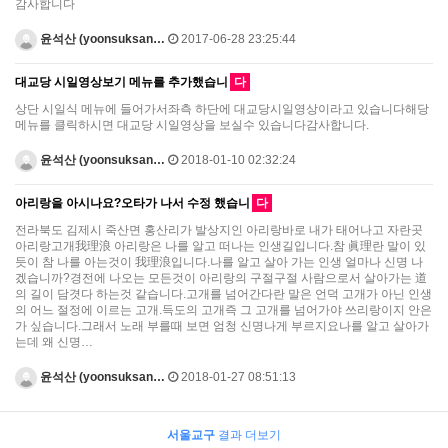
감사합니다
윤석산 (yoonsuksan…
2017-06-28 23:25:44
대교당 시일영상보기 메뉴를 추가했습니
다
상단 시일식 메뉴에 들어가서좌측 하단에 대교당시일영상이라고 있습니다해당
메뉴를 클릭하시면 대교당 시일영상을 보실수 있습니다감사합니다.
윤석산 (yoonsuksan…
2018-01-10 02:32:24
아리랑을 아시나요?오타가 나서 수정 했습니
다
전라북도 김제시 죽산면 홍산리가 발상지인 아리랑바로 내가 태어나고 자란곳
아리랑고개我理浪 아리랑은 나를 알고 떠나는 인생길입니다.참 眞理란 말이 있
듯이 참 나를 아는것이 我理浪입니다.나를 알고 살아 가는 인생 얼마나 신명 나
겠습니까?경전에 나오는 모든것이 아리랑의 구절구절 사람으로서 살아가는 道
의 길이 담겻다 하는것 같습니다.고개를 넘어간다란 말은 언덕 고개가 아닌 인생
의 어느 절정에 이르는 고개.득도의 고개즉 그 고개를 넘어가야 쓰리랑이지 안은
가 싶습니다.그래서 노래 부를때 보면 엄청 신명나게 부르지요나를 알고 살아가
는데 왜 신명…
윤석산 (yoonsuksan…
2018-01-27 08:51:13
서울교구
결과 더보기