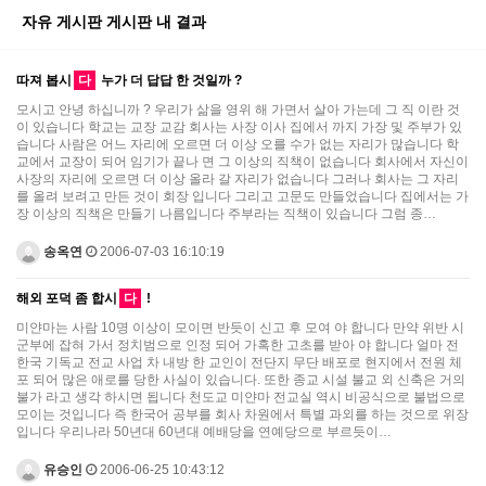
자유 게시판 게시판 내 결과
따져 봅시
다
누가 더 답답 한 것일까 ?
모시고 안녕 하십니까 ? 우리가 삶을 영위 해 가면서 살아 가는데 그 직 이란 것
이 있습니다 학교는 교장 교감 회사는 사장 이사 집에서 까지 가장 및 주부가 있
습니다 사람은 어느 자리에 오르면 더 이상 오를 수가 없는 자리가 많습니다 학
교에서 교장이 되어 임기가 끝나 면 그 이상의 직책이 없습니다 회사에서 자신이
사장의 자리에 오르면 더 이상 올라 갈 자리가 없습니다 그러나 회사는 그 자리
를 올려 보려고 만든 것이 회장 입니다 그리고 고문도 만들었습니다 집에서는 가
장 이상의 직책은 만들기 나름입니다 주부라는 직책이 있습니다 그럼 종…
송옥연
2006-07-03 16:10:19
해외 포덕 좀 합시
다
!
미얀마는 사람 10명 이상이 모이면 반듯이 신고 후 모여 야 합니다 만약 위반 시
군부에 잡혀 가서 정치범으로 인정 되어 가혹한 고초를 받아 야 합니다 얼마 전
한국 기독교 전교 사업 차 내방 한 교인이 전단지 무단 배포로 현지에서 전원 체
포 되어 많은 애로를 당한 사실이 있습니다. 또한 종교 시설 불교 외 신축은 거의
불가 라고 생각 하시면 됩니다 천도교 미얀마 전교실 역시 비공식으로 불법으로
모이는 것입니다 즉 한국어 공부를 회사 차원에서 특별 과외를 하는 것으로 위장
입니다 우리나라 50년대 60년대 예배당을 연예당으로 부르듯이…
유승인
2006-06-25 10:43:12