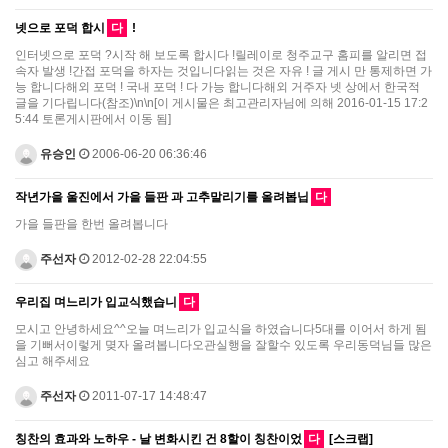
넷으로 포덕 합시
다
!
인터넷으로 포덕 ?시작 해 보도록 합시다 !릴레이로 청주교구 홈피를 알리면 접
속자 발생 !간접 포덕을 하자는 것입니다읽는 것은 자유 ! 글 게시 만 통제하면 가
능 합니다해외 포덕 ! 국내 포덕 ! 다 가능 합니다해외 거주자 넷 상에서 한국적
글을 기다립니다(참조)\n\n[이 게시물은 최고관리자님에 의해 2016-01-15 17:2
5:44 토론게시판에서 이동 됨]
유승인
2006-06-20 06:36:46
작년가을 울진에서 가을 들판 과 고추말리기를 올려봅닙
다
가을 들판을 한번 올려봅니다
주선자
2012-02-28 22:04:55
우리집 며느리가 입교식했습니
다
모시고 안녕하세요^^오늘 며느리가 입교식을 하였습니다5대를 이어서 하게 됨
을 기뻐서이렇게 몆자 올려봅니다오관실행을 잘할수 있도록 우리동덕님들 많은
심고 해주세요
주선자
2011-07-17 14:48:47
칭찬의 효과와 노하우 - 날 변화시킨 건 8할이 칭찬이었
다
[스크랩]