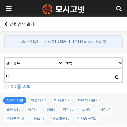
전체검색 결과
게시판
13개
게시물
1,125개
10/113 페이지 열람 중
OR
AND
전체게시판
익명게시
4
디렉토리
9
자유 게시판
350
좋은글
13
유머
44
정보
6
영상
15
소식
67
사진
64
중앙총부
464
뉴스
73
서울교구
15
천덕송듣기
1