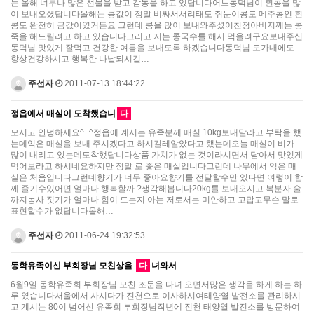
는 올해 너무나 많은 선물을 받고 감동을 하고 있답니다어느동덕님이 흰콩을 많
이 보내오셨답니다올해는 콩값이 정말 비싸서서리태도 쥐눈이콩도 메주콩인 흰
콩도 완전히 금값이였거든요 그런데 콩을 많이 보내와주셨어친정아버지께는 콩
죽을 해드릴려고 하고 있습니다그리고 저는 콩국수를 해서 먹을려구요보내주신
동덕님 맛있게 잘먹고 건강한 여름을 보내도록 하겠습니다동덕님 도가내에도
항상건강하시고 행복한 나날되시길…
주선자
2011-07-13 18:44:22
정읍에서 매실이 도착했습니
다
모시고 안녕하세요^_^정읍에 계시는 유족분께 매실 10kg보내달라고 부탁을 했
는데익은 매실을 보내 주시겠다고 하시길레알았다고 했는데오늘 매실이 비가
많이 내리고 있는데도착했답니다상품 가치가 없는 것이라시면서 담아서 맛있게
먹어보라고 하시네요하지만 정말 로 좋은 매실입니다그런데 나무에서 익은 매
실은 처음입니다그런데향기가 너무 좋아요향기를 전달할수만 있다면 여렇이 함
께 즐기수있어면 얼마나 행복할까 ?생각해봅니다20kg를 보내오시고 복분자 술
까지농사 짓기가 얼마나 힘이 드는지 아는 저로서는 미안하고 고맙고무슨 말로
표현할수가 없답니다올해…
주선자
2011-06-24 19:32:53
동학유족이신 부회장님 모친상을
다
녀와서
6월9일 동학유족회 부회장님 모친 조문을 다녀 오면서많은 생각을 하게 하는 하
루 였습니다서울에서 사시다가 진천으로 이사하시여태양열 발전소를 관리하시
고 계시는 80이 넘어신 유족회 부회장님작년에 진천 태양열 발전소를 방문하여