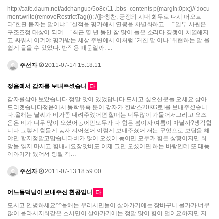
http://cafe.daum.net/adchangup/5o8c/11 .bbs_contents p{margin:0px;}// docu
ment.write(removeRestrictTag()); //]]>칭찬, 긍정의 시대 화두로 다시 떠오르
다“한판 붙자는 말이냐.” “실적을 평가해서 연봉을 차별화하고….”“일부 사원은
구조조정 대상이 되며….”최근 몇 년 동안 참 많이 들은 소리다.경쟁이 치열해지
고 싸워서 이겨야 평가받는 세상.주변에서 이처럼 ‘거친 말’이나 ‘위협하는 말’을
쉽게 들을 수 있었다. 반작용 때문일까. …
주선자
2011-07-14 15:18:11
정읍에서 감자를 보내주셨습니
다
감자를삶아 보았습니다 정말 맛이 있었답니다 드시고 싶으신분들 오세요 삶아
드리겠습니다정읍에서 동학유족 분이 감자가 한박스20KG로f를 보내주셨습니
다.올해는 날씨가 비가좀 내려주었어면 할때는 너무많이 가물어서그리고 요즈
음은 비가 너무 많이 오셨어농어민모두가 다 힘든 봄이자 여름이 아닐까?생각합
니다.그렇게 힘들게 농사 지어셨어 이렇게 보내주셨어 저는 무엇으로 보답을 해
야만 할지정말고맙습니다비가 많이 오셨어 농어민 모두가 힘든 상황이지만 희
망들 잃지 마시고 힘내세요장맛비도 이제 그만 오셨어면 하는 바람인데 또 태풍
이야기가 있어서 정말 걱…
주선자
2011-07-13 18:59:00
어느동덕님이 보내주신 흰콩입니
다
모시고 안녕하세요^^올해는 우리서민들이 살아가기에는 장바구니 물가가 너무
많이 올라서저희같은 소시민이 살아가기에는 정말 많이 힘이 덜어요하지만 저