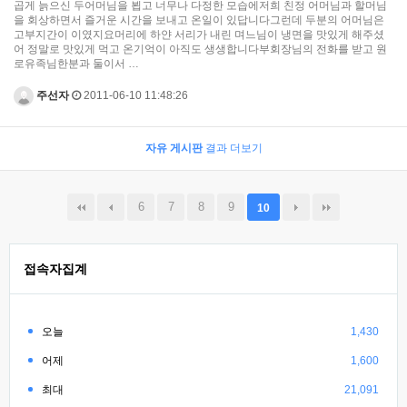
곱게 늙으신 두어머님을 뵙고 너무나 다정한 모습에저희 친정 어머님과 할머님
을 회상하면서 즐거운 시간을 보내고 온일이 있답니다그런데 두분의 어머님은
고부지간이 이였지요머리에 하얀 서리가 내린 며느님이 냉면을 맛있게 해주셨
어 정말로 맛있게 먹고 온기억이 아직도 생생합니다부회장님의 전화를 받고 원
로유족님한분과 둘이서 …
주선자
2011-06-10 11:48:26
자유 게시판
결과 더보기
6
7
8
9
10
접속자집계
오늘
1,430
어제
1,600
최대
21,091