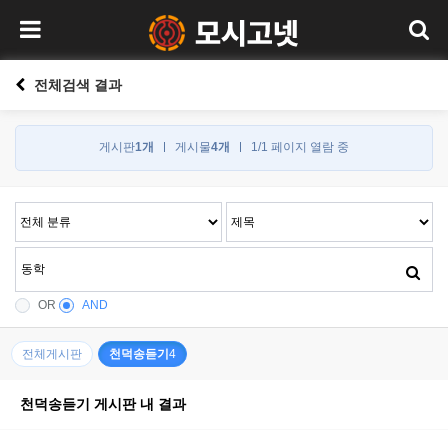
전체검색 결과
게시판
1개
게시물
4개
1/1 페이지 열람 중
OR
AND
전체게시판
천덕송듣기
4
천덕송듣기 게시판 내 결과