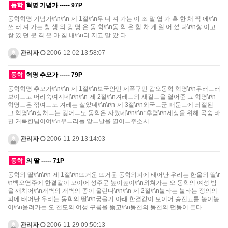
동학
혁명 기념가 ----- 97P
동학혁명 기념가\r\n\r\n-제 1절\r\n무 너 져 가는 이 조 말 엽 가 혹 한 채 찍 에\r\n
쓰 러 져 가는 창 생 의 광 명 은 동 학\r\n동 학 은 힘 차 게 일 어 섰 다\r\n쌓 이고
쌓 였 던 분 격 은 마 침 내\r\n터 지고 말 았 다 …
관리자
2006-12-02 13:58:07
동학
혁명 추모가 ----- 79P
동학혁명 추모가\r\n\r\n-제 1절\r\n보국안민 제폭구민 갑오동학 혁명\r\n우러ㅡ러
보이ㅡ고 머리숙여지네\r\n\r\n-제 2절\r\n겨레ㅡ의 새길ㅡ을 열어준 그 혁명\r\n
혁명ㅡ은 꺾여ㅡ도 겨레는 살았네\r\n\r\n-제 3절\r\n외국ㅡ군 때문ㅡ에 좌절된
그 혁명\r\n상처ㅡ는 깊어ㅡ도 동학은 자랐네\r\n\r\n*후렴\r\n세상을 위해 목숨 바
친 거룩한님이여\r\n우ㅡ리들 앞ㅡ날을 열어ㅡ주소서
관리자
2006-11-29 13:14:03
동학
의 딸 ----- 71P
동학의 딸\r\n\r\n-제 1절\r\n뜨거운 뜨거운 동학의피에 태어난 우리는 한울의 딸\r
\n백오염주에 한결같이 모이어 성주문 높이높이\r\n외쳐가는 오 동학의 여성 밤
을 깨치어\r\n개벽의 개벽의 종이 울린다\r\n\r\n-제 2절\r\n불타는 불타는 정의의
피에 태어난 우리는 동학의 딸\r\n궁을기 아래 한결같이 모이어 승전고를 높이높
이\r\n울려가는 오 천도의 여성 구름을 뚫고\r\n동천의 동천의 먼동이 튼다
관리자
2006-11-29 09:50:13