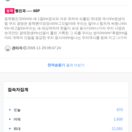
동학
행진곡 ----- 66P
동학행진곡\r\n\r\n-제 1절\r\n정의와 자유 위하여 피흘린 위대한 역사\r\n창생의
힘 우리 광명은 동학뿐이었었네\r\n그깃발아래 우리는 얼마나 힘차게 싸웠나\r\n
\r\n-제 2절\r\n우리는 새 세상위하여 한울이 보낸 용사다\r\n나가자 우리 사명은
보국안민 광제창생\r\n선열이 흘린 거룩한 그 피를 우리는 받자\r\n\r\n*후렴\r\n들
어라 개벽의 깃발을 용감한 우리 용사야\r\n빛나는 우리역사를 등에 지고 나가자
관리자
2006-11-29 09:47:24
천덕송듣기
결과 더보기
접속자집계
오늘
970
어제
1,600
최대
21,091