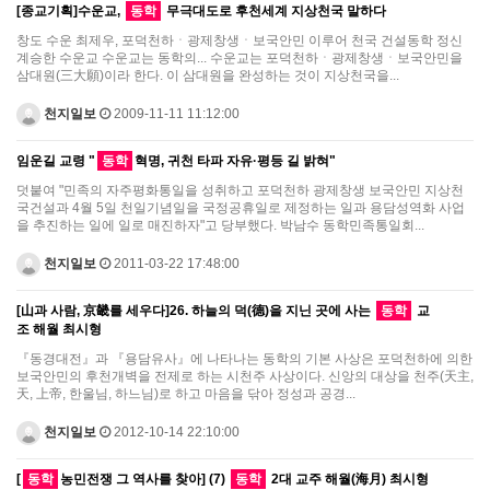
[종교기획]수운교,
동학
무극대도로 후천세계 지상천국 말하다
창도 수운 최제우, 포덕천하ㆍ광제창생ㆍ보국안민 이루어 천국 건설동학 정신
계승한 수운교 수운교는 동학의... 수운교는 포덕천하ㆍ광제창생ㆍ보국안민을
삼대원(三大願)이라 한다. 이 삼대원을 완성하는 것이 지상천국을...
천지일보
2009-11-11 11:12:00
임운길 교령 "
동학
혁명, 귀천 타파 자유·평등 길 밝혀"
덧붙여 "민족의 자주평화통일을 성취하고 포덕천하 광제창생 보국안민 지상천
국건설과 4월 5일 천일기념일을 국정공휴일로 제정하는 일과 용담성역화 사업
을 추진하는 일에 일로 매진하자"고 당부했다. 박남수 동학민족통일회...
천지일보
2011-03-22 17:48:00
[山과 사람, 京畿를 세우다]26. 하늘의 덕(德)을 지닌 곳에 사는
동학
교
조 해월 최시형
『동경대전』과 『용담유사』에 나타나는 동학의 기본 사상은 포덕천하에 의한
보국안민의 후천개벽을 전제로 하는 시천주 사상이다. 신앙의 대상을 천주(天主,
天, 上帝, 한울님, 하느님)로 하고 마음을 닦아 정성과 공경...
천지일보
2012-10-14 22:10:00
[
동학
농민전쟁 그 역사를 찾아] (7)
동학
2대 교주 해월(海月) 최시형