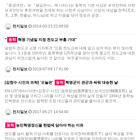
『동경대전』과 『용담유사』에 나타나는 동학의 기본 사상은 포덕천하에 의한
보국안민의 후천개벽을 전제로 하는 시천주 사상이다. 신앙의 대상을 천주(天主,
天, 上帝, 한울님, 하느님)로 하고 마음을 닦아 정성과 공경...
천지일보
2014-03-23 22:09:00
"
동학
혁명 기념일 지정 천도교 부흥 기대"
송범두 천도교 교령 기자회견 "요즘 천도교에 대해 알고 싶어 하는 분이 많아졌
습니다. 3·1운동 100주년, 동학혁명 125주년을 맞아 민족 종교인 천도교에 대한
관심이 자연스럽게 높아진 것 같아요. '녹두꽃'이라는 드라마도 이런...
천지일보
2019-07-09 17:41:00
[김창수 시인의 뜨락] '오늘은'
동학
혁명군이 관군과 싸워 대승한 날
EN-US">[아시아엔=김창수 시인] “광제창생(廣濟蒼生) 보국안민(輔國安民), 널
리 뭇 생명들을 구하고 나라를 지키고 백성을 편히 살게 만들자” 1894년 동학농
민혁명은 안으로는 탐학한 조정 대신들과 관리들을 몰아내고 봉건적...
천지일보
2017-05-27 14:54:00
동학
농민혁명정신을 헌법에 담아야 하는 이유
천도를 널리 펼쳐 이상 사회를 만든다는 포덕천하(布德天下), 널리 백성을 구제
한다는 광제창생(廣濟蒼生), 나라를 보호하고 백성을 안전하게 한다는 보국안민