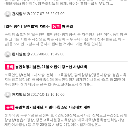
(輔國安民) 정신이다. 탐관오리들의 행패, 착취는 혹리수를 비웃었다....
천지일보
2017-07-26 22:07:00
[열린 광장] '문랜드'에 자라는
동학
과 통일
동학의 슬로건은 '보국안민 포덕천하 광제창생' 즉 자주권의 선언이다. 동학의 근
본 교리는 시천주 사상으로 이는 사람마다 누구나 마음 속에 천주(한울님, 하나
님)를 모시면 그날부터 군자가 된다는 것이다. 이는 후일 인내천...
천지일보
2017-08-08 15:49:00
동학
농민혁명기념관, 21일 어린이 청소년 사생대회
보국안민상(전북도지사상, 전북도교육감상), 광제창생상(정읍시장상, 정읍교육
지원청교육장상), 애국애족상(동학농민혁명기념재단이사장상)으로 총 28명이
수상한다. 참가 대상은 전북 초·중·고교생들로서 참가를...
천지일보
2017-10-12 16:16:00
동학
농민혁명기념재단, 어린이·청소년 사생대회 개최
참가작 중 우수작품을 선정해 보국안민상(전북도지사상, 전북도교육감상), 광제
창생상(정읍시장상, 정읍교육지원청교육장상), 애국애족상(동학농민혁명기념
재단이사장상) 등 모두 28명을 시상할 예정이다. 참가 대상은...