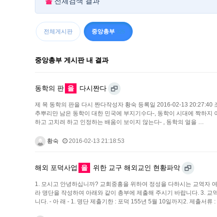
을
전체검색 결과
전체게시판
중앙총부
325
중앙총부 게시판 내 결과
동학의 판
을
다시짠다
제 목 동학의 판을 다시 짠다작성자 황숙 등록일 2016-02-13 20:27:40
추뿌리만 남은 동학이 대한 민국에 부지기수다-, 동학이 시대에 짝하지 아
하고 고치려 하고 인정하는 배움이 보이지 않는다- , 동학의 얼을 …
황숙
2016-02-13 21:18:53
해외 포덕사업
을
위한 교구 해외교인 현황파악
1. 모시고 안녕하십니까? 교회중흥을 위하여 정성을 다하시는 교역자 
라 명단을 작성하여 아래와 같이 총부에 제출해 주시기 바랍니다. 3.
니다. - 아 래 - 1. 명단 제출기한 : 포덕 155년 5월 10일까지2. 제출서류 :