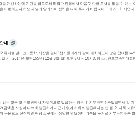
환경을 개선하는데 지원을 함으로써 쾌적한 환경에서 마음껏 한글 도서를 읽을 수 있는
마련하고자 하오니 널리 알리시어 성력을 다해 주시기 바랍니다. - 아 래 - 1. 사업내
 안내
뮤지컬 갈라쇼 - 동학, 세상을 열다” 행사를아래와 같이 개최하오니 많은 참여를 부탁드립
 시 : 2014년(포덕155년) 12월 8일(월) 오후 8시 ∼ 10시3. 장 소 : 천도교중앙대교당
이 있는 교구 및 수도원에서 자체적으로 발급하는 경우 ⑴ 기부금영수증발급명세 및
⑵ 금액을 사실과 다르게 발급하거나 근거 없이 허위로 발급해서는 안 됨. 2. 자체 고
장의 공문으로 신청하면 해당 교구에서 상납한 연월성미 기록을 근거로 기부금영수증 