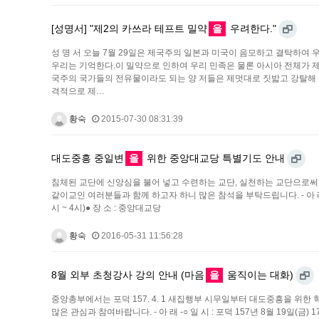
[성명서] "제2의 카쓰라 테프트 밀약
을
우려한다."
성 명 서 오늘 7월 29일은 제국주의 일본과 미국이 음모하고 결탁하여 
우리는 기억한다.이 밀약으로 인하여 우리 민족은 물론 아시아 전체가 
국주의 국가들의 전유물이라도 되는 양 저들은 제멋대로 짓밟고 강탈해 
격적으로 제…
황숙
2015-07-30 08:31:39
대도중흥 중일변
을
위한 중앙대교당 특별기도 안내
침체된 교단에 신앙심을 불어 넣고 수련하는 교단, 실천하는 교단으
같이교인 여러분들과 함께 하고자 하니 많은 참석을 부탁드립니다. - 아 래 -● 기
시 ~ 4시)● 장 소 : 중앙대교당
황숙
2016-05-31 11:56:28
8월 외부 초청강사 강의 안내 (마음
을
움직이는 대화)
중앙총부에서는 포덕 157. 4. 1 새집행부 시무일부터 대도중흥을 위
많은 관심과 참여바랍니다. - 아 래 -○ 일 시 : 포덕 157년 8월 19일(금) 