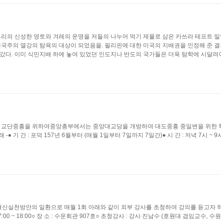
우리의 신성한 영토와 겨레의 운명을 저들의 나누어 먹기 제물로 삼은 카쓰라 테프트 밀약
제국주의 열강의 탐욕의 대상이 되었음을. 필리핀에 대한 미국의 지배권을 인정해 준 결
갔다. 이미 식민지배 하에 놓여 있었던 인도지나 반도의 국가들은 더욱 탐학에 시달려야
로써 교단중흥을 위하여중앙총부에서는 중앙대교당을 개방하여 대도중흥 중일변을 위한
 간 : 포덕 157년 6월부터 (매월 1일부터 7일까지 7일간)● 시 간 : 저녁 7시 ~ 9시 
한 혁신실천방안의 일환으로 매월 1회 아래와 같이 외부 강사를 초청하여 강의를 듣고자
17:00 ~ 18:00○ 장 소 : 수운회관 907호○ 초청강사 : 강사 진남수 (호원대 겸임교수, 