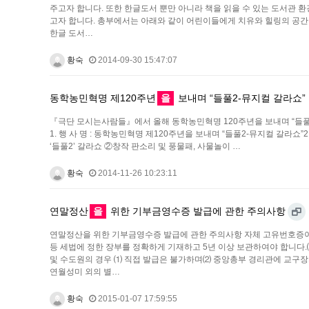
주고자 합니다. 또한 한글도서 뿐만 아니라 책을 읽을 수 있는 도서관 
고자 합니다. 총부에서는 아래와 같이 어린이들에게 치유와 힐링의 공간을 
한글 도서…
황숙
2014-09-30 15:47:07
동학농민혁명 제120주년
을
보내며 “들풀2-뮤지컬 갈라쇼”
『극단 모시는사람들』에서 올해 동학농민혁명 120주년을 보내며 “들풀2 
1. 행 사 명 : 동학농민혁명 제120주년을 보내며 “들풀2-뮤지컬 갈라쇼”2. 일
‘들풀2’ 갈라쇼 ②창작 판소리 및 풍물패, 사물놀이 …
황숙
2014-11-26 10:23:11
연말정산
을
위한 기부금영수증 발급에 관한 주의사항
연말정산을 위한 기부금영수증 발급에 관한 주의사항 자체 고유번호증
등 세법에 정한 장부를 정확하게 기재하고 5년 이상 보관하여야 합니다.
및 수도원의 경우 ⑴ 직접 발급은 불가하며⑵ 중앙총부 경리관에 교구
연월성미 외의 별…
황숙
2015-01-07 17:59:55