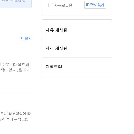
/33 페이지 열람 중
ID/PW 찾기
자동로그인
자유 게시판
더보기
사진 게시판
 있꼬... 다 썩꼬 배
디렉토리
적이 없다-, 할려고
하오니 첨부양식에 따
심과 독려 부탁드립