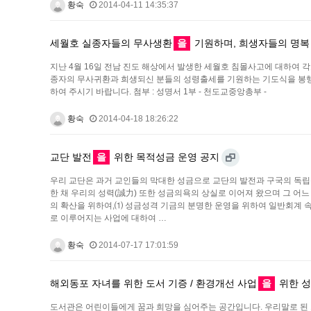
황숙
2014-04-11 14:35:37
세월호 실종자들의 무사생환
을
기원하며, 희생자들의 명복
지난 4월 16일 전남 진도 해상에서 발생한 세월호 침몰사고에 대하여 
종자의 무사귀환과 희생되신 분들의 성령출세를 기원하는 기도식을 봉행하
하여 주시기 바랍니다. 첨부 : 성명서 1부 - 천도교중앙총부 -
황숙
2014-04-18 18:26:22
교단 발전
을
위한 목적성금 운영 공지
우리 교단은 과거 교인들의 막대한 성금으로 교단의 발전과 구국의 독립
한 채 우리의 성력(誠力) 또한 성금의욕의 상실로 이어져 왔으며 그 
의 확산을 위하여,⑴ 성금성격 기금의 분명한 운영을 위하여 일반회계
로 이루어지는 사업에 대하여 …
황숙
2014-07-17 17:01:59
해외동포 자녀를 위한 도서 기증 / 환경개선 사업
을
위한 성
도서관은 어린이들에게 꿈과 희망을 심어주는 공간입니다. 우리말로 된