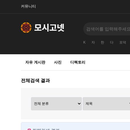
커뮤니티
K
자
한
다
포덕
자유 게시판
사진
디렉토리
전체검색 결과