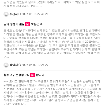
는 모습을 찍었는데 올리지 못함이 아쉬움으로 ...저희교구 옛날 살림 교구로 이
사를 했습니다정리도 못하고 …
주선자
2007-05-15 22:41:21
님의 정성이 결실
을
보는군요.
모시고 반갑습니다.드디어 님의 정성이 결실을 보게 되는군요.불과 일년여만에
이러한 큰 결실을 거둔 님을 비롯한 청주교구의 모든 분께 축하인사를 드립니다.
대도중흥의 첫걸음을 내딛는 것같아 정말 좋습니다.그동안 정성을 다하신 님께
축하와 감사의 인사를 올리며아쉬운 것은 제가 부산은 체육대회가 20일이라고
하였는데...ㅎㅎㅎ마음만 보내겠습니다. 우리 포덕영우회 모든 분들은 물론이고,
부산시소재 모든 동덕님들 축하인사 올립니다.모두가 한자리에 앉아 또 한번 대
도발전을 위한 대화의 장을 열수 있었는데...아마 한울님 스승님께서 한 템포 쉬
어…
정덕재
2007-05-02 10:26:27
청주교구 준공봉고식
을
합니다
>>> 모시고 안녕하세요^^> 우선 모시고 넷에자주 들리시는 동덕님들께 알리기
위하여 글올립니다> 일일이 초대장을 발송하여야 도리인줄 알지만> 그렇게 하
지못함을 먼저 양해를 구하면서> 먼저 5월 19일 성사님환원85주기 기도식을 성
사님 생가에 저녁8시까지 모여서> 9시에 환원기도식과 수련회를 개최합니다>
생가에서 수련을 체험을 경험 해보시는 것도 깊은뜻과 의미가 있지않을까해서>
자리를 마련해보았습니다> 그리고 5월20일 청주교구 준공봉고식을 할려고 합
니다> 많이들 참…