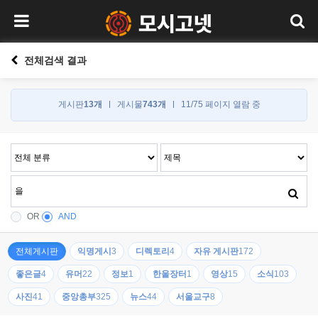
전체검색 결과
게시판
13개
게시물
743개
11/75 페이지 열람 중
OR
AND
전체게시판
익명게시
3
디렉토리
4
자유 게시판
172
좋은글
4
유머
22
정보
1
한울장터
1
영상
15
소식
103
사진
41
중앙총부
325
뉴스
44
서울교구
8