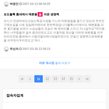
박영인
2007-04-13 08:34:05
보도블록 틈새에서 예쁜꽃
을
피운 생명력
모시고 안녕하세요교당신축공사장을 가느라 바쁜걸음을 옴기고 있는데 무엇인
가제눈길을 사로 잡길레카메라로 한컷찍었답니다블록사이에서도 예쁜꽃을 피
운 꽃이꽃을 보면서 스승님들의 모습이 왜 제머리를 스치고 지나갈까요?우리동
학이 너무힘들게 걸어 왔건만천도교도 이꽃처럼 최선을 다하면 예쁜꽃을 피우
리라모진땅 틈세에서 사람의발아래서짖발히면서도 끈질긴 생명력으로예쁜꽃
을 피우듯이우리천도교 역시 ...
주선자
2007-03-30 22:58:15
자유 게시판
결과 더보기
12
13
14
15
11
접속자집계