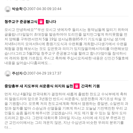
박송학
2007-04-30 09:10:44
청주교구 준공봉고식
을
합니다
모시고 안녕하세요^^우선 모시고 넷에자주 들리시는 동덕님들께 알리기 위하여
글올립니다일일이 초대장을 발송하여야 도리인줄 알지만그렇게 하지못함을 먼
저 양해를 구하면서먼저 5월 19일 성사님환원85주기 기도식을 성사님 생가에
저녁8시까지 모여서9시에 환원기도식과 수련회를 개최합니다생가에서 수련을
체험을 경험 해보시는 것도 깊은뜻과 의미가 있지않을까해서자리를 마련해보았
습니다그리고 5월20일 청주교구 준공봉고식을 할려고 합니다많이들 참석하시
여 격려와 함께 가르침도 주시고 축하해 주십시요자세한 내용은 신인간 5월호에
내용을 실어습니다홈피에도…
주선자
2007-04-29 19:17:37
중앙총부 새 지도부의 쇠운종식 의지와 실천
을
간곡히 기원
먼저 지난 4월3일 전국대회가 결정하여 새롭게 출범한 천도교 수뇌부에게 축하
의 말씀드리며 앞으로 3년동안 반드시 쇠운종식, 성운전환의 계기조성 하실 것
을 기원합니다. 모쪼록 저의 천도교세계화 책에서 염원하는 중일변, 소일변의 과
정과 절차를 밟아 스승님과 선열들을 기쁘게 하시고 오늘날 기진맥진한 우리 교
인들도 숨좀 돌리게 해주시면 고맙겠습니다. 저도 제가 할 수 있는 일 찾아 도아
드리려고 합니다. 그런데 대회이후 10여일 지나는 사이에 새 지도부 주변과 인
근 교인사이에서는 그리 개운치 않은, 지난 수십년과 비슷한 우려의 분위기를
다…