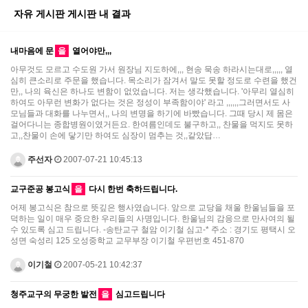
자유 게시판 게시판 내 결과
내마음에 문
을
열어야만,,,
아무것도 모르고 수도원 가서 원장님 지도하에,,, 현송 묵송 하라시는대로,,,,, 열
심히 큰소리로 주문을 했습니다. 목소리가 잠겨서 말도 못할 정도로 수련을 했건
만,, 나의 육신은 하나도 변함이 없었습니다. 저는 생각했습니다. '아무리 열심히
하여도 아무런 변화가 없다는 것은 정성이 부족함이야' 라고 ,,,,,,그러면서도 사
모님들과 대화를 나누면서,, 나의 변명을 하기에 바빴습니다. 그때 당시 제 몸은
걸어다니는 종합병원이였거든요. 한여름인데도 불구하고,, 찬물을 먹지도 못하
고,,찬물이 손에 닿기만 하여도 심장이 멈추는 것,,같았답…
주선자
2007-07-21 10:45:13
교구준공 봉고식
을
다시 한번 축하드립니다.
어제 봉고식은 참으로 뜻깊은 행사였습니다. 앞으로 교당을 채울 한울님들을 포
덕하는 일이 매우 중요한 우리들의 사명입니다. 한울님의 감응으로 만사여의 될
수 있도록 심고 드립니다. -송탄교구 철암 이기철 심고-* 주소 : 경기도 평택시 오
성면 숙성리 125 오성중학교 교무부장 이기철 우편번호 451-870
이기철
2007-05-21 10:42:37
청주교구의 무궁한 발전
을
심고드립니다