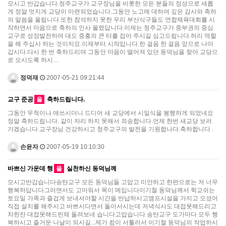
모시고 반갑습니다.청주교구가 교구장님을 비롯한 모든 분들의 정성으로 새롭
게 정말 멋지게 교당이 마련되었습니다.그동안 노고에 대하여 깊은 감사와 축하
의 말씀을 올립니다.또한 참석하지 못한 우리 부산식구들도 연합체육대회를 시
작하면서 마음으로 축하의 인사 올렸답니다.이제는 청주교구가 중부권의 중심
교구로 성장발전하여 대도 중흥의 큰 터를 잡아 주시길 심고드립니다.허리 역할
을 해 주십사 하는 것이지요.이제부터 시작입니다.한 걸음 한 걸음 앞으로 나아
갑시다.다시 한 번 축하드리며 그동안 마음이 떨어져 있던 동덕님을 찾아 교당으
로 오시도록 하시…
정덕재
2007-05-21 09:21:44
교구 준공
을
축하드립니다.
그동안 무척이나 애쓰시더니 드디어 새 교당에서 시일식을 봉행하게 되었네요
정말 축하드립니다. 같이 자리 하지 못해서 죄송합니다.언제 한번 새교당 보러
가겠습니다.교구장님 건강하시고 청주교구의 발전을 기원합나다.축하합니다 .
손윤자
2007-05-19 10:10:30
바쁘신 가운데 행
을
실천하신 동덕님께
모시고반갑습니다송탄교구 모든 동덕님들 고맙고 미안하고 한편으로는 저 너무
행복하답니다그러면서도 고마워서 목이 메입니다이기철 동덕님께서 학교쉬는
토요일 가족과 즐겁게 보내셔야할 시간을 반납하시고앰프시설을 가지고 오셨어
직접 설치를 해주시고 바쁘시다면서 돌아서시는데 저녁식사도 대접못해드리고
차한잔 대접못해드린체 돌려보네 습니다고맙습니다 송탄교구 도가마다 모두 행
복하시고 즐거운 나날이 되시길...제가 컴이 서툴러서 이기철 동덕님의 작업하시