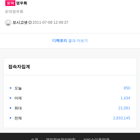
포덕
영우회
포덕영우회
모시고넷
2011-07-06 12:49:37
디렉토리
결과 더보기
접속자집계
오늘
850
어제
1,434
최대
21,091
전체
2,833,145
소개
개인정보처리방침
서비스이용약관