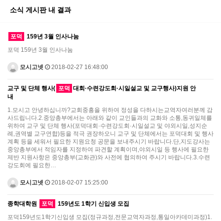
소식 게시판 내 결과
포덕
159년 3월 인사나눔
포덕 159년 3월 인사나눔
모시고넷
2018-02-27 16:48:00
교구 및 단체 행사(
포덕
대회·수련강도회·시일설교 및 교구행사)지원 안
내
1.모시고 안녕하십니까?교회중흥을 위하여 정성을 다하시는교역자여러분께 감
사드립니다.2.중앙총부에서는 아래와 같이 교인들과의 교화와 소통,동귀일체를
위하여 교구 및 단체 행사(포덕대회·수련강도회·시일설교 및 야외시일,성지순
례,권역별 교구연합)등을 적극 권장하오니 교구 및 단체에서는 포덕대회 및 행사
계획 등을 세워서 필요한 지원요청 공문을 보내주시기 바랍니다.단,지도강사는
중앙총부에서 적임자를 지정하여 파견할 계획이며,야외시일 등 행사에 필요한
제반 지원사항은 중앙총부(교화관)와 사전에 협의하여 주시기 바랍니다.3.수련
강도회에 필요한…
모시고넷
2018-02-07 15:25:00
종학대학원
포덕
159년도 1학기 신입생 모집
포덕159년도1학기신입생 모집(정규과정,전문교역자과정,통일아카데미과정)1.