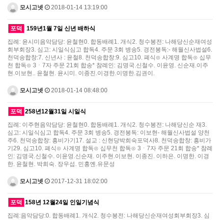
모시고넷
2018-01-14 13:19:00
포덕
159년1월 7일 신년 배하식
집례: 윤시미음악담당: 윤철현0. 합동배례1. 개식2. 청수봉전: 나해당신순재여성
회부회장3. 심고: 시일식심고 합독4. 주문 3회 병송5. 경전봉독:- 해월신사법설6.
천덕송합창:7. 신년사 : 윤철8. 천덕송합창:9. 심고10. 폐식⊙ 사계명 합독⊙ 십무
천 합독⊙ 3ㆍ7자 주문 21회 합송* 참례인: 김명국.신철수. 이윤영. 신순재.이주
현.이보현.. 윤철현. 윤시미. 이종진.이경한.이명한.김권이.
모시고넷
2018-01-14 08:48:00
포덕
258년12월31일 시일식
집례: 이주현음악담당: 윤철현0. 합동배례1. 개식2. 청수봉전: 나해당신순 재3.
심고: 시일식심고 합독4. 주문 3회 병송5. 경전봉독: 이보현- 해월신사법설 양천
주6. 천덕송합창: 흥비가기17. 설교 : 신현당박희숙포덕사8. 천덕송합창: 흥비가
기29. 심고10. 폐식⊙ 사계명 합독⊙ 십무천 합독⊙ 3ㆍ7자 주문 21회 합송* 참례
인: 김명국.신철수. 이윤영.신순재. 이주현.이보현. 이종진. 이하은. 이명한. 이경
한. 윤철현. 박희숙. 장우섭. 민홍옌.유문성
모시고넷
2017-12-31 18:02:00
포덕
158년 12월24일 인일기념식
집례:음악담당:0. 합동배례1. 개식2. 청수봉전: 나해당신순재여성회부회장3. 심