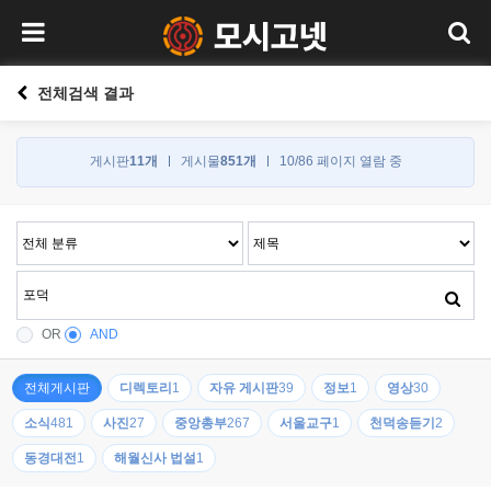
전체검색 결과
게시판
11개
게시물
851개
10/86 페이지 열람 중
OR
AND
전체게시판
디렉토리
1
자유 게시판
39
정보
1
영상
30
소식
481
사진
27
중앙총부
267
서울교구
1
천덕송듣기
2
동경대전
1
해월신사 법설
1