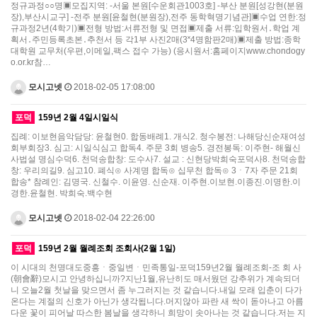
정규과정○○명▣모집지역: -서울 본원[수운회관1003호] -부산 분원[성강현(분원
장),부산시교구] -전주 분원[윤철현(분원장),전주 동학혁명기념관]▣수업 연한:정
규과정2년(4학기)▣전형 방법:서류전형 및 면접▣제출 서류:입학원서․학업 계
획서․주민등록초본․추천서 등 각1부 사진2매(3˟4명함판2매)▣제출 방법:종학
대학원 교무처(우편,이메일,팩스 접수 가능) (응시원서:홈페이지www.chondogy
o.or.kr참…
모시고넷
2018-02-05 17:08:00
포덕
159년 2월 4일시일식
집례: 이보현음악담당: 윤철현0. 합동배례1. 개식2. 청수봉전: 나해당신순재여성
회부회장3. 심고: 시일식심고 합독4. 주문 3회 병송5. 경전봉독: 이주현- 해월신
사법설 명심수덕6. 천덕송합창: 도수사7. 설교 : 신현당박희숙포덕사8. 천덕송합
창: 우리의길9. 심고10. 폐식⊙ 사계명 합독⊙ 십무천 합독⊙ 3ㆍ7자 주문 21회
합송* 참례인: 김명국. 신철수. 이윤영. 신순재. 이주현.이보현.이종진.이명한.이
경한.윤철현. 박희숙.백수현
모시고넷
2018-02-04 22:26:00
포덕
159년 2월 월례조회 조회사(2월 1일)
이 시대의 천명대도중흥ㆍ중일변ㆍ민족통일-포덕159년2월 월례조회-조 회 사
(朝會辭)모시고 안녕하십니까?지난1월,유난히도 매서웠던 강추위가 계속되더
니 오늘2월 첫날을 맞으면서 좀 누그러지는 것 같습니다.내일 모래 입춘이 다가
온다는 계절의 신호가 아닌가 생각됩니다.머지않아 파란 새 싹이 돋아나고 아름
다운 꽃이 피어날 따스한 봄날을 생각하니 희망이 솟아나는 것 같습니다.저는 지