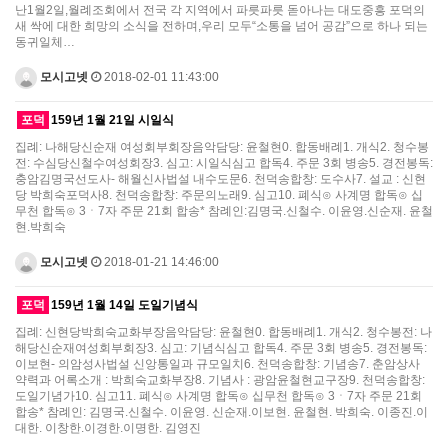
난1월2일,월례조회에서 전국 각 지역에서 파릇파릇 돋아나는 대도중흥 포덕의
새 싹에 대한 희망의 소식을 전하며,우리 모두“소통을 넘어 공감”으로 하나 되는
동귀일체…
모시고넷
2018-02-01 11:43:00
포덕
159년 1월 21일 시일식
집례: 나해당신순재 여성회부회장음악담당: 윤철현0. 합동배례1. 개식2. 청수봉
전: 수심당신철수여성회장3. 심고: 시일식심고 합독4. 주문 3회 병송5. 경전봉독:
충암김명국선도사- 해월신사법설 내수도문6. 천덕송합창: 도수사7. 설교 : 신현
당 박희숙포덕사8. 천덕송합창: 주문의노래9. 심고10. 폐식⊙ 사계명 합독⊙ 십
무천 합독⊙ 3ㆍ7자 주문 21회 합송* 참례인:김명국.신철수. 이윤영.신순재. 윤철
현.박희숙
모시고넷
2018-01-21 14:46:00
포덕
159년 1월 14일 도일기념식
집례: 신현당박희숙교화부장음악담당: 윤철현0. 합동배례1. 개식2. 청수봉전: 나
해당신순재여성회부회장3. 심고: 기념식심고 합독4. 주문 3회 병송5. 경전봉독:
이보현- 의암성사법설 신앙통일과 규모일치6. 천덕송합창: 기념송7. 춘암상사
약력과 어록소개 : 박희숙교화부장8. 기념사 : 광암윤철현교구장9. 천덕송합창:
도일기념가10. 심고11. 폐식⊙ 사계명 합독⊙ 십무천 합독⊙ 3ㆍ7자 주문 21회
합송* 참례인: 김명국.신철수. 이윤영. 신순재.이보현. 윤철현. 박희숙. 이종진.이
대한. 이창한.이경한.이명한. 김영진