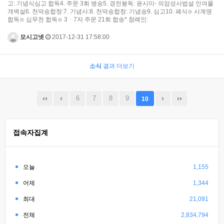
고: 기념식심고 합독4. 주문 3회 병송5. 경전봉독: 윤시미- 의암성사법설 인여물
개벽설6. 천덕송합창:7. 기념사:8. 천덕송합창: 기념송9. 심고10. 폐식⊙ 사계명
합독⊙ 십무천 합독⊙ 3ㆍ7자 주문 21회 합송* 참례인:
모시고넷
2017-12-31 17:58:00
소식
결과 더보기
6
7
8
9
10
접속자집계
오늘
1,155
어제
1,344
최대
21,091
전체
2,834,794