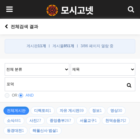
전체검색 결과
게시판
11개
게시물
851개
3/86 페이지 열람 중
OR
AND
전체게시판
디렉토리
1
자유 게시판
39
정보
1
영상
30
소식
481
사진
27
중앙총부
267
서울교구
1
천덕송듣기
2
동경대전
1
해월신사 법설
1