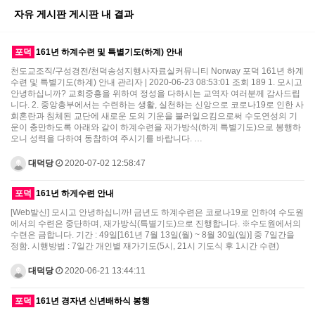
자유 게시판 게시판 내 결과
포덕
161년 하계수련 및 특별기도(하계) 안내
천도교조직/구성경전/천덕송성지행사자료실커뮤니티 Norway 포덕 161년 하계
수련 및 특별기도(하계) 안내 관리자 | 2020-06-23 08:53:01 조회 189 1. 모시고
안녕하십니까? 교회중흥을 위하여 정성을 다하시는 교역자 여러분께 감사드립
니다. 2. 중앙총부에서는 수련하는 생활, 실천하는 신앙으로 코로나19로 인한 사
회혼란과 침체된 교단에 새로운 도의 기운을 불러일으킴으로써 수도연성의 기
운이 충만하도록 아래와 같이 하계수련을 재가방식(하계 특별기도)으로 봉행하
오니 성력을 다하여 동참하여 주시기를 바랍니다. …
대덕당
2020-07-02 12:58:47
포덕
161년 하게수련 안내
[Web발신] 모시고 안녕하십니까! 금년도 하계수련은 코로나19로 인하여 수도원
에서의 수련은 중단하며, 재가방식(특별기도)으로 진행합니다. ※수도원에서의
수련은 금합니다. 기간 : 49일[161년 7월 13일(월) ~ 8월 30일(일)] 중 7일간을
정함. 시행방법 : 7일간 개인별 재가기도(5시, 21시 기도식 후 1시간 수련)
대덕당
2020-06-21 13:44:11
포덕
161년 경자년 신년배하식 봉행