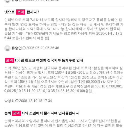
넷으로
포덕
합시다 !
인터넷으로 포덕 ?시작 해 보도록 합시다 !릴레이로 청주교구 홈피를 알리면 접
속자 발생 !간접 포덕을 하자는 것입니다읽는 것은 자유 ! 글 게시 만 통제하면 가
능 합니다해외 포덕 ! 국내 포덕 ! 다 가능 합니다해외 거주자 넷 상에서 한국적
글을 기다립니다(참조)\n\n[이 게시물은 최고관리자님에 의해 2016-01-15 17:2
5:44 토론게시판에서 이동 됨]
유승인
2006-06-20 06:36:46
포덕
150년 천도교 여성회 전국지부 동계수련 안내
포덕150년 천도교 여성회 전국지부 동계수련 안내 ⊙ 목적 : 본심을 회복하여 실
천하는 여성이 되자.⊙ 일시 : 포덕 150년 1월5일~10일⊙ 장소 : 가리산 수도원⊙
수련지도 : 조동원 가리산 수도원장.⊙ 강의 : 성강현 (동천고교 종학실장)⊙ 개강
식 : 포덕 150년 1월 5일 오후 7시⊙ 수련비 : 성인(1인) 60,000원 (각 지부 1인
수련비 지원)⊙ 준비물 : 경전 염주 세면도구 간편복장교통편 : 06:10,07:00,08:1
0,09:25,10:15,11:20,12:10,13:35,14:35,16:30,19:00(홍천…
박영화
2008-12-19 18:17:34
순회
포덕
사의 소임에서 물러나며 인사올립니다.
순회포덕사의 소임에서 물러나며 인사올립니다. 모시고 안녕하십니까! 한울님
스승님 감응으로 우리 교단이 하루 빨리 정상화되고 하나되어 더욱 발전된 모습