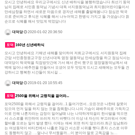
모시고 안녕하세요 우리교구에서도 신년 배하식을 봉행하였습니다 최선기 동덕
님의 집례로 서민종 동덕님 기념사 대독 서지원동덕님과 최지원(어린이)둘이서
만세삼창을 하면서 새로운 마음으로 경자년 새해를 출발해봅니다 점심은 떡국
으로 준비하고 후식은 식혜를 해서 나누어먹고 한병식 가지고 들 가셨습니다 칡
순으로 식혜를 해서 맛있게 먹었답니다
대덕당
2020-01-02 20:36:50
포덕
160년 신년배하식
모시고 안녕하세요 기해년 새해를 맞이하여 저희교구에서도 서지원동덕 집례
근암 서민종청원교구장 신년사대독 염정 열동덕님 만세삼창을 하고 점심식사는
대덕당이 떡국떡을 직접방앗간에 가서 해서 준비 했구요 염정열동덕님께서 새
벽에 일어나 배추전을 만들어서 오셨어 모두 맛있게 드시고 새해에는 모두들 건
강하시고 행복한 시간들이 되시길 ...
대덕당
2019-01-20 10:55:45
포덕
2500을 위해서 교령직을 걸어라...
포덕2500을 위해서 교령직을 걸어라...1.들어가면서...모든것은 나한테 잘못이
있으며 먼저 일을 하지 않는 것을 참회합니다.나의 가슴이 패배주의로 가득차고
이로 인해 나혼자라는 감정이 일어날때 나는 나약하게막걸리 한사발을 먹으면
서 스스로를 위안하며 쓰러져 자기 바빳다.더 이상 내 자신이 부끄러워서 어찌
할바를 모르는 일이 발생 했다. 이제는 애써 외면 하지 않으리라.최근 임남희라
는 여성동덕이 바티칸에서 나홀로 3일간 서소문 시위를 햇다.혼자 스스로 아무
도 동행하지 않고 . ...얼나나 무서웠을까....이 분이야 말로 고독감을 느…