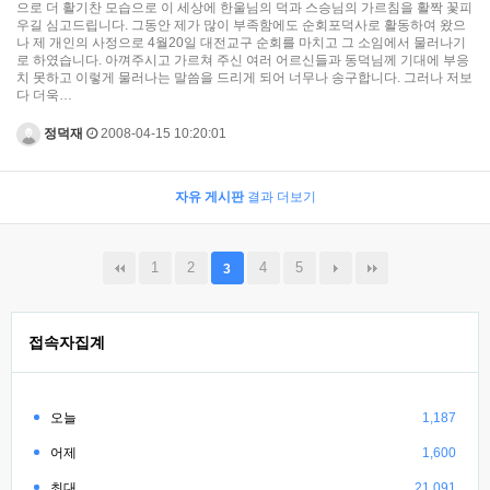
으로 더 활기찬 모습으로 이 세상에 한울님의 덕과 스승님의 가르침을 활짝 꽃피
우길 심고드립니다. 그동안 제가 많이 부족함에도 순회포덕사로 활동하여 왔으
나 제 개인의 사정으로 4월20일 대전교구 순회를 마치고 그 소임에서 물러나기
로 하였습니다. 아껴주시고 가르쳐 주신 여러 어르신들과 동덕님께 기대에 부응
치 못하고 이렇게 물러나는 말씀을 드리게 되어 너무나 송구합니다. 그러나 저보
다 더욱…
정덕재
2008-04-15 10:20:01
자유 게시판
결과 더보기
1
2
4
5
3
접속자집계
오늘
1,187
어제
1,600
최대
21,091