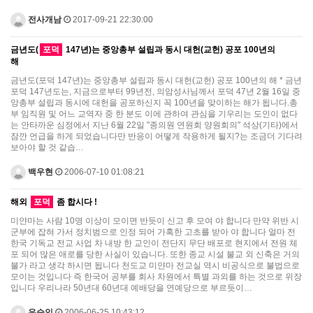
전사개남
2017-09-21 22:30:00
금년도(
포덕
147년)는 중앙총부 설립과 동시 대헌(교헌) 공포 100년의
해
금년도(포덕 147년)는 중앙총부 설립과 동시 대헌(교헌) 공포 100년의 해 * 금년
포덕 147년도는, 지금으로부터 99년전, 의암성사님께서 포덕 47년 2월 16일 중
앙총부 설립과 동시에 대헌을 공포하신지 꼭 100년을 맞이하는 해가 됩니다.총
부 임직원 및 어느 교역자 중 한 분도 이에 관하여 관심을 기우리는 도인이 없다
는 안타까운 심정에서 지난 6월 22일 "종의원 연원회 양원회의" 석상(기타)에서
잠깐 언급을 하게 되었습니다만 반응이 어떻게 작용하게 될지?는 조금더 기다려
보아야 할 것 같습…
백우현
2006-07-10 01:08:21
해외
포덕
좀 합시다 !
미얀마는 사람 10명 이상이 모이면 반듯이 신고 후 모여 야 합니다 만약 위반 시
군부에 잡혀 가서 정치범으로 인정 되어 가혹한 고초를 받아 야 합니다 얼마 전
한국 기독교 전교 사업 차 내방 한 교인이 전단지 무단 배포로 현지에서 전원 체
포 되어 많은 애로를 당한 사실이 있습니다. 또한 종교 시설 불교 외 신축은 거의
불가 라고 생각 하시면 됩니다 천도교 미얀마 전교실 역시 비공식으로 불법으로
모이는 것입니다 즉 한국어 공부를 회사 차원에서 특별 과외를 하는 것으로 위장
입니다 우리나라 50년대 60년대 예배당을 연예당으로 부르듯이…
유승인
2006-06-25 10:43:12