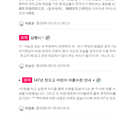
못하여 천도교에 애정을 가진 동덕님들이 무엇인가 해보려는 열정을 보고서
滿世 民無四時之安 ...(일부생략).... 輔國安民 計將安出.이러므로 우
것인가惜哉 …
박동운
2006-10-10 11:30:13
포덕
삼행시 !
가 : 가능성 있는 내 주변부터 포덕하자 자 : 자기 주변의 분들은 포덕 가
자가완성이 바로 포덕의 근본이 된다 자신의 모습을 포덕으로 이용 하자 포
: 하고자 해 보고 포덕 대상자가 없다 하는 우리가 됩시다 며 : 며느리 
유승인
2006-08-31 10:53:50
◐
포덕
147년 천도교 어린이 여름수련 안내 ◑
>수련을 하고 싶은데 아이들 땜에 수련을 망설이시는 분~!! 이번 여름 수
장을 마련했습니다. 그리고 또 직장 때문에 아이들에게 좋은 추억꺼리를
곤가요)~ *^^*♥수련에 대한 내용은 아래와 같습니다.♥◐포덕 147년 천
박영화
2006-07-30 09:19:14