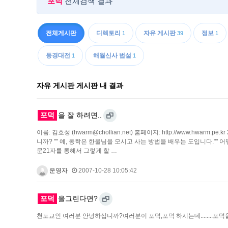
포덕
전체검색 결과
전체게시판
디렉토리
자유 게시판
정보
1
39
1
동경대전
해월신사 법설
1
1
자유 게시판 게시판 내 결과
포덕
을 잘 하려면..
이름: 김호성 (hwarm@chollian.net) 홈페이지: http://www.hwarm
니까? "" 예, 동학은 한울님을 모시고 사는 방법을 배우는 도입니다.""
문21자를 통해서 그렇게 할 …
운영자
2007-10-28 10:05:42
포덕
을그린다면?
천도교인 여러분 안녕하십니까?여러분이 포덕,포덕 하시는데........