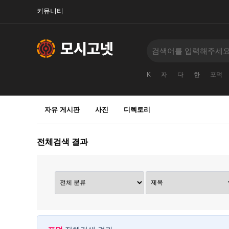
커뮤니티
K
자
다
한
포덕
자유 게시판
사진
디렉토리
전체검색 결과