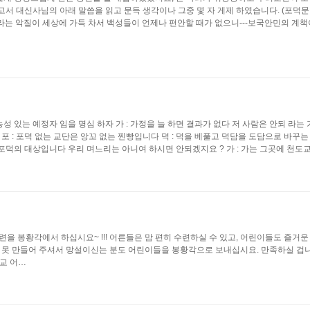
 대신사님의 아래 말씀을 읽고 문득 생각이나 그중 몇 자 게제 하였습니다. (포덕문
리나라는 악질이 세상에 가득 차서 백성들이 언제나 편안할 때가 없으니---보국안민의 계
능성 있는 예정자 임을 명심 하자 가 : 가정을 늘 하면 결과가 없다 저 사람은 안되 라는 
 : 포덕 없는 교단은 앙꼬 없는 찐빵입니다 덕 : 덕을 베풀고 덕담을 도담으로 바꾸는
도 포덕의 대상입니다 우리 며느리는 아니여 하시면 안되겠지요 ? 가 : 가는 그곳에 천도
련을 봉황각에서 하십시요~ !!! 어른들은 맘 편히 수련하실 수 있고, 어린이들도 즐거운
 못 만들어 주셔서 망설이신는 분도 어린이들을 봉황각으로 보내십시요. 만족하실 겁니
도교 어…