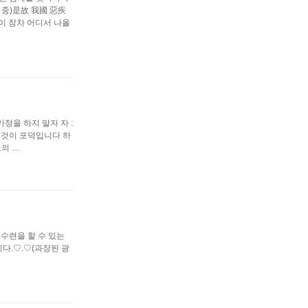
 중)是故 我國 惡疾
책이 장차 어디서 나올
가정을 하지 말자 자 :
 것이 포덕입니다 하
교의 …
 수련을 할 수 있는
다.♡.♡(과장된 광