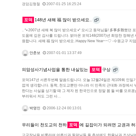
경암김형철
2007-01-25 16:25:24
포덕
148년 새해 福 많이 받으세요..
.. *◐2007년 새해 복 많이 받으세요◑* 모시고 동덕님들! 多事多難했던
도움에 깊은 감사를 드립니다. 밝아온 포덕148(2007)년 희망찬 정
원합니다. 새해 福 많이 받으세요..Happy New Year~~♡ -수원교구 지암 안춘보 
안춘보
2007-01-01 13:37:49
의암성사기념사업을 통한 내실있는
포덕
구상
포덕147년 서른두번째 말씀드립니다. 오늘 12월24일은 제109회 인
깝게 생각합니다. 동학, 천도교뿐만 아니라 이 민족의 근대화 과정에서
한다는 사실을 상기할 때 그 제자 된 한국인으로 정말 몸 둘 바를 모르
부러워서 저도 그런 사…
박영인
2006-12-24 00:13:01
우리들이 천도교의 천하
포덕
에 길잡이가 되려면 교권과 허
교구장님을 비롯라여 어른신과 동덕님들 올 추석에도 한울님과 조상님에