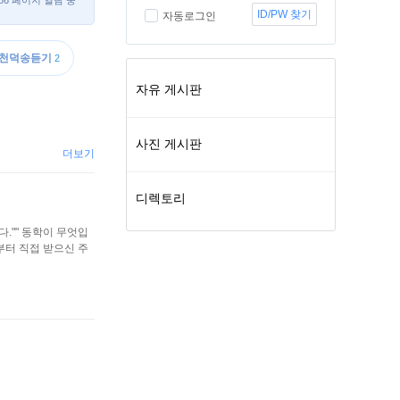
/86 페이지 열람 중
ID/PW 찾기
자동로그인
천덕송듣기
2
자유 게시판
사진 게시판
더보기
디렉토리
합니다."" 동학이 무엇입
부터 직접 받으신 주