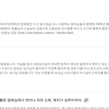
 포덕147(2006)년 한해동안 수고 많으셨습니다. 사랑하는 동덕님들과 함께한 2006년 
해년 새해에도 한울님과 스승님의 감응으로 소원성취 만사형통 하시고 도가에 행복과 행운이
心告- Erste Liebe Meines Lebens - Monika Mart…
일기념일입니다. 이날을 맞아 의암성사님의 위대한 업적이 제대로 발현되지 못하고 있는
 누구보다도 앞장선 성사님의 발자취가 이토록 묻히게 된 것은 다름 아닌 천도교의 쇠
겠습니다. 성사님 죄송합니다. 저는 어렸을 때 성사님 소년시절의 의기남아 스토리를 들
황된 명예심에서 벗어나 의와 신뢰, 예지가 갖추어져야.
게 정성스럽게 만든 송편을 잘 대접하셨겠지요, 온 나라가 뒤숭숭하고 우리교단이 오