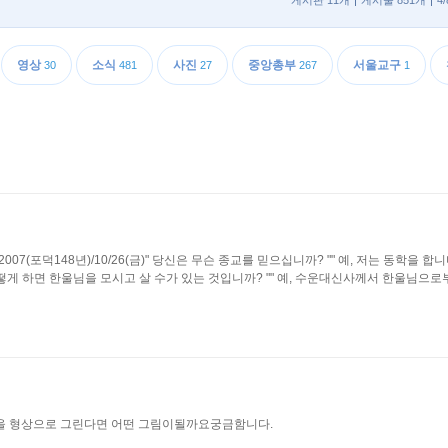
게시판 11개
게시물 851개
4
영상
소식
사진
중앙총부
서울교구
30
481
27
267
1
.pe.kr 2007(포덕148년)/10/26(금)" 당신은 무슨 종교를 믿으십니까? "" 예, 저는 동학을 
 어떻게 하면 한울님을 모시고 살 수가 있는 것입니까? "" 예, 수운대신사께서 한울님으로
포덕을 형상으로 그린다면 어떤 그림이될까요궁금함니다.