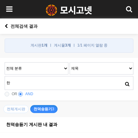
전체검색 결과
게시판
1개
게시물
3개
1/1 페이지 열람 중
OR
AND
전체게시판
천덕송듣기
3
천덕송듣기 게시판 내 결과