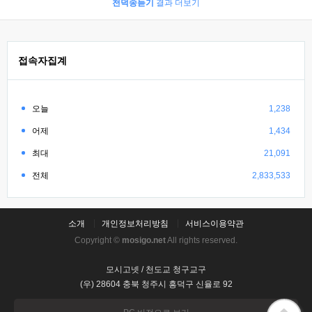
천덕송듣기
결과 더보기
접속자집계
오늘
1,238
어제
1,434
최대
21,091
전체
2,833,533
소개
개인정보처리방침
서비스이용약관
Copyright ©
mosigo.net
All rights reserved.
모시고넷 / 천도교 청구교구
(우) 28604 충북 청주시 흥덕구 신율로 92