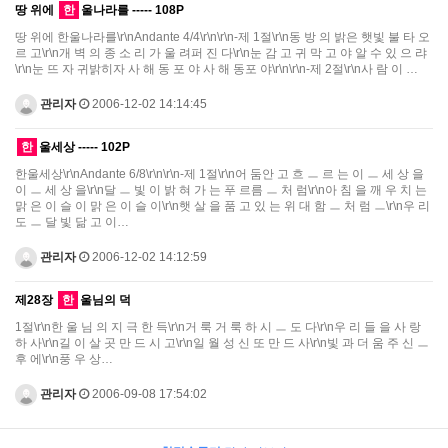
땅 위에
한
울나라를 ----- 108P
땅 위에 한울나라를\r\nAndante 4/4\r\n\r\n-제 1절\r\n동 방 의 밝은 햇빛 불 타 오
르 고\r\n개 벽 의 종 소 리 가 울 려퍼 진 다\r\n눈 감 고 귀 막 고 야 알 수 있 으 랴
\r\n눈 뜨 자 귀밝히자 사 해 동 포 야 사 해 동포 야\r\n\r\n-제 2절\r\n사 람 이 …
관리자
2006-12-02 14:14:45
한
울세상 ----- 102P
한울세상\r\nAndante 6/8\r\n\r\n-제 1절\r\n어 둠안 고 흐 ㅡ 르 는 이 ㅡ 세 상 을
이 ㅡ 세 상 을\r\n달 ㅡ 빛 이 밝 혀 가 는 푸 르름 ㅡ 처 럼\r\n아 침 을 깨 우 치 는
맑 은 이 슬 이 맑 은 이 슬 이\r\n햇 살 을 품 고 있 는 위 대 함 ㅡ 처 럼 ㅡ\r\n우 리
도 ㅡ 달 빛 닮 고 이…
관리자
2006-12-02 14:12:59
제28장
한
울님의 덕
1절\r\n한 울 님 의 지 극 한 득\r\n거 룩 거 룩 하 시 ㅡ 도 다\r\n우 리 들 을 사 랑
하 사\r\n길 이 살 곳 만 드 시 고\r\n일 월 성 신 또 만 드 사\r\n빛 과 더 움 주 신 ㅡ
후 에\r\n풍 우 상…
관리자
2006-09-08 17:54:02