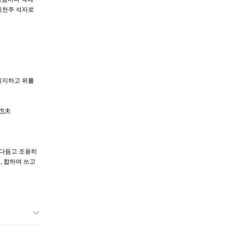
시천주 석자로
의지하고 위를
量也夫
가다듬고 조용히
, 합하여 쓰고