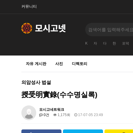
커뮤니티
K
자
다
한
포덕
자유 게시판
사진
디렉토리
의암성사 법설
授受明實錄(수수명실록)
모시고네트워크
0건
1,175회
17-07-05 23:49