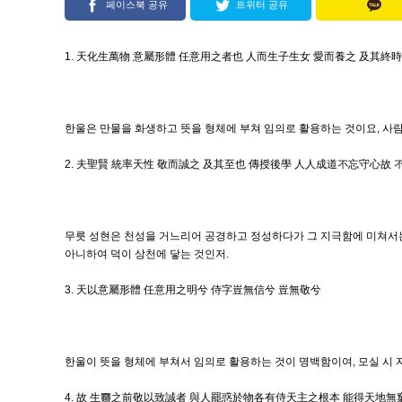
페이스북 공유
트위터 공유
1. 天化生萬物 意屬形體 任意用之者也 人而生子生女 愛而養之 及其終
한울은 만물을 화생하고 뜻을 형체에 부쳐 임의로 활용하는 것이요, 사
2. 夫聖賢 統率天性 敬而誠之 及其至也 傳授後學 人人成道不忘守心故
무릇 성현은 천성을 거느리어 공경하고 정성하다가 그 지극함에 미쳐서는
아니하여 덕이 상천에 닿는 것인저.
3. 天以意屬形體 任意用之明兮 侍字豈無信兮 豈無敬兮
한울이 뜻을 형체에 부쳐서 임의로 활용하는 것이 명백함이여, 모실 시 
4. 故 生靈之前敬以致誠者 與人罷惑於物各有侍天主之根本 能得天地