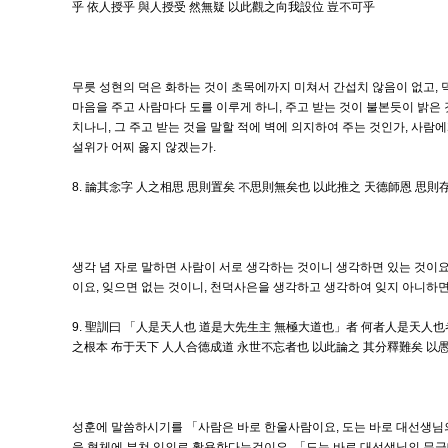
乎 依人授乎 與人授受 然無疑 以此觀之向我設位 豈不可乎
무릇 성현의 덕은 화하는 것이 초목에까지 미쳐서 간섭치 않음이 없고,
마음을 주고 사람마다 도를 이루게 하니, 주고 받는 것이 불본듯이 밝은 
치나니, 그 주고 받는 것을 말할 적에 벽에 의지하여 주는 것인가, 사람
설위가 어찌 옳지 않겠는가.
8. 論其念字 人之相思 思則置矣 不思則無矣也 以此推之 天德師恩 思
생각 념 자로 말하면 사람이 서로 생각하는 것이니 생각하면 있는 것이요
이요, 잊으면 없는 것이니, 천덕사은을 생각하고 생각하여 잊지 아니하면
9. 聖訓曰 「人是天人也 道是大先生主 無極大道也」者 何者人是天
之根本 布于天下 人人合德成道 永世不忘者也 以此論之 其分釋難矣 
성훈에 말씀하시기를 「사람은 바로 한울사람이요, 도는 바로 대선생님
을 형체에 부쳐 임의로 활용한다는것이요, 「도는 바로 대선생님의 무극