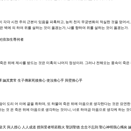
각각 시천 주의 근본이 있음을 파혹하고, 능히 천지 무궁변화의 적실한 것을 얻어서, 
 벽에 의 하여 위를 설하는 것이 옳겠는가, 나를 향하여 위를 설하는 것이 옳겠는가.
奉祀倍加生尊何者
 죽은 뒤에 제사를 받드는 것은 미혹의 나머지 정성이라. 그러나 전해오는 풍속이 죽은
釋 論其實常 生子傳家死後推心 使汝推心乎 與壁推心乎
람이 도리 어 이에 끝을 취하며, 또 하물며 죽은 뒤에 마음으로 생각한다는 것은 묘연한
는 것 은 죽은 뒤에 마음으로 생각하는 것이니, 너로 하여금 마음으로 생각케 하는 것
如皇天 與人授心 人人成道 授與受者明若觀火 聖訓聖德 念念不忘則 聖心神明我心燭矣