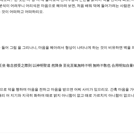
 분석이 어려우니 어리석은 마음으로 헤아려 보면, 처음 배워 덕에 들어가려는 사람은 
는 것이 어떠하고 어떠하리오.
 들어 그림 을 그리나니, 마음을 헤아려서 형상이 나타나게 하는 것이 비유하면 벽을 
默然正坐 敬念授受之際則 以神明聖道 然降身 至化至氣無時不明 無時不敎也 合用明知自
으로 덕을 행하며 마음을 전하고 마음을 받으면 어찌 사이가 있으리오. 간혹 마음을 
내리 어 지기와 지극히 화하여 때로 밝지 아니함이 없고 때로 가르치지 아니함이 없으니