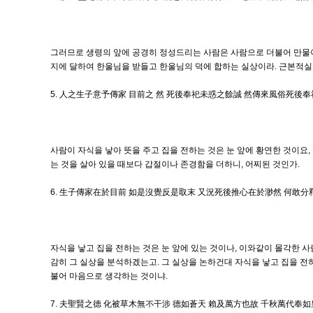
그러므로 생령의 앞에 공경히 정성드리는 사람은 사람으로 더불어 만물이 
지에 달하여 한울님을 받들고 한울님의 덕에 합하는 실상이라. 근본적실은
5. 人之生子意予傳家 目前之 然 死後奉祀未惑之餘誠 然傳來風俗死後
사람이 자식을 낳아 뜻을 주고 집을 전하는 것은 눈 앞에 황연한 것이요,
는 것을 살아 있을 때보다 갑절이나 존경함을 더하니, 어찌된 것인가.
6. 生子傳家在於目前 如是沒覺反是取末 又況死後推心在於渺然 何敢分
자식을 낳고 집을 전하는 것은 눈 앞에 있는 것이나, 이와같이 몰각한 사
감히 그 실상을 분석하겠는고. 그 실상을 논하건대 자식을 낳고 집을 전하
불어 마음으로 생각하는 것이냐.
7. 夫聖賢之德 化被草木無不干涉 德如蒼天 賴及萬方也故 千秋萬代奉