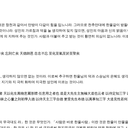
 덕은 창천과 같아서 만방이 다같이 힘을 입느니라. 그러므로 천추만대에 한울같이 받들
것이니라. 성인의 가르침과 덕을 늘 생각하여 잊지 않으면, 성인의 마음과 신의 밝음이 
에게 의 지하여 주는 것인가. 사람과 더불어 주고 받는 것이 황연히 의심이 없느니라. 이
則存矣 忘則亡矣 天德師恩 念念不忘 至化至氣至於至聖矣
, 생각하지 않으면 없는 것이라. 이로써 추구하면 한울님의 덕과 스승님의 은혜도 생각
 지기와 지 극히 화하여 지극한 성인에 이르는 것이니라.
人也者 天以化生萬物意屬形體 任意用之者也 道是大先生主無極大道也云者 以侍定知三字
以愚昧之心量之則初學入德 以侍天主三字合德 更受先生布德 以萬事知三字 大道見性若
의 무극대도 라」한 것은 무엇인가. 「사람은 바로 한울사람」이란 것은 한울이 만물을
대도라」한 것은 시·정·지 세 글자로써 천지무궁의 근본을 밝히어 덕을 천하에 펴고, 