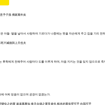
時意予子孫 傳家萬年矣
람은 아들· 딸을 낳아서 사랑하여 기르다가 나중에는 뜻을 자손에게 주고 집을 기리 전
 不死不滅德與上天也夫
 후학에게 전해주어 사람마다 도를 이루게 하며, 마음 지키는 것을 잊지 않으므로 죽
자에 어찌 믿음이 없으며 공경이 없겠는가.
無窮變化之的實 速達萬事知 奉天合德之實常者也 根本的實依壁可乎 向我可乎