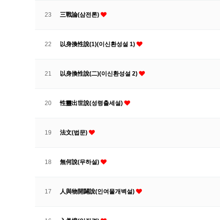
23
三戰論(삼전론)
22
以身換性說(1)(이신환성설 1)
21
以身換性說(二)(이신환성설 2)
20
性靈出世說(성령출세설)
19
法文(법문)
18
無何說(무하설)
17
人與物開闢說(인여물개벽설)