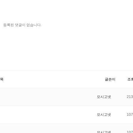
등록된 댓글이 없습니다.
목
글쓴이
조
모시고넷
213
모시고넷
107
모시고넷
107