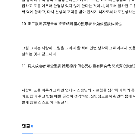
합하고 도를 이루어 한평생 잊지 않게 한다는 것이니, 이로써 말하면 그
써 덕에 합하고, 다시 선생의 포덕을 받아 만사지 석자로써 대도견성하
10. 畵工欲圖 萬思量度 投筆成圖 量心照形者 比如依壁設位者也
그림 그리는 사람이 그림을 그리려 할 적에 만번 생각하고 헤아려서 붓을
설하는 것과 같으니라.
11. 爲人成道者 每念聖訓 體用德行 傳心受心 豈有間矣哉 間或齊心
사람이 도를 이루려고 하면 언제나 스승님의 가르침을 생각하여 체와 용
바로 앉아 주고 받는 때를 공경히 생각하면, 신명성도로써 황연히 몸에 
발게 앎을 스스로 헤아릴진저.
댓글
0