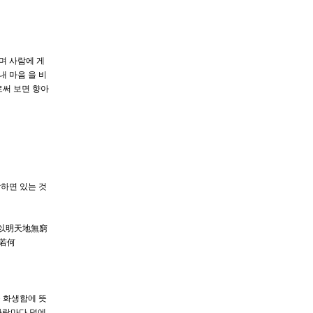
며 사람에 게
내 마음 을 비
로써 보면 향아
하면 있는 것
 以明天地無窮
何若何
 화생함에 뜻
사람마다 덕에