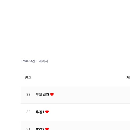
Total 33건
1 페이지
번호
제
33
무체법경
32
후경1
31
후경2